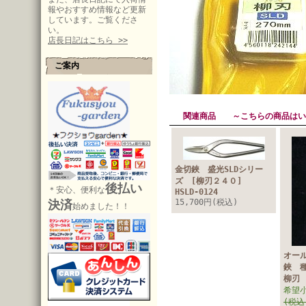
報やおすすめ情報など更新
しています。ご覧くださ
い。
店長日記はこちら >>
ご案内
関連商品 ～こちらの商品はい
金切鋏 盛光SLDシリー
ズ [柳刃２４０]
後払い
＊安心、便利な
HSLD-0124
決済
15,700円(税込)
始めました！！
オー
鋏 
柳刃
希望
(税込