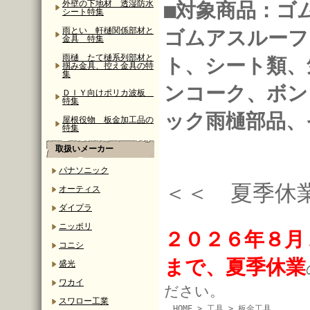
外壁の下地材 透湿防水
■対象商品：ゴ
シート特集
雨とい 軒樋関係部材と
ゴムアスルーフ
金具 特集
雨樋 たて樋系列部材と
ト、シート類、
掴み金具、控え金具の特
集
ンコーク、ボン
ＤＩＹ向けポリカ波板
特集
ック雨樋部品、
屋根役物 板金加工品の
特集
取扱いメーカー
パナソニック
＜＜ 夏季休
オーティス
ダイプラ
ニッポリ
２０２６年８月
コニシ
まで、夏季休業
盛光
ワカイ
ださい。
スワロー工業
HOME
>
工具
>
板金工具