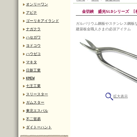
オンリーワン
金切鋏 盛光SLDシリーズ [
アビテ
ゴーリキアイランド
ガルバリウム鋼板やステンレス鋼板
ナガクラ
建築板金職人さまの必須アイテム
ハセガワ
ヨドコウ
ハウゼコ
マキタ
日新工業
KMEW
七王工業
スリースター
拡大表示
ガムスター
東北エスパル
不二貿易
ダイトーハント