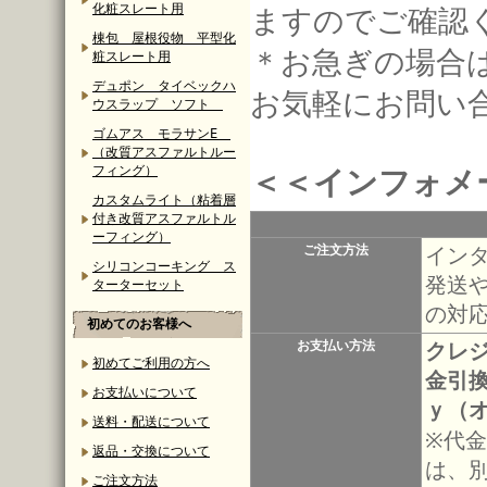
化粧スレート用
ますのでご確認
棟包 屋根役物 平型化
＊お急ぎの場合
粧スレート用
デュポン タイベックハ
お気軽にお問い
ウスラップ ソフト
ゴムアス モラサンE
（改質アスファルトルー
フィング）
＜＜インフォメ
カスタムライト（粘着層
付き改質アスファルトル
ーフィング）
ご注文方法
イン
シリコンコーキング ス
発送
ターターセット
の対
初めてのお客様へ
お支払い方法
クレ
初めてご利用の方へ
金引
お支払いについて
ｙ（
送料・配送について
※代
返品・交換について
は、
ご注文方法