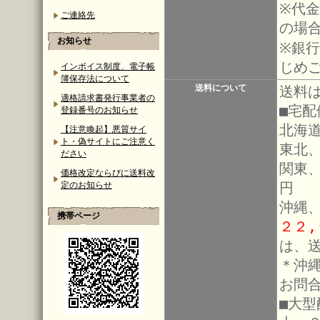
※代金
ご連絡先
の場
お知らせ
※銀
じめ
インボイス制度、電子帳
簿保存法について
送料について
送料
適格請求書発行事業者の
■宅
登録番号のお知らせ
北海道
【注意喚起】悪質サイ
ト・偽サイトにご注意く
東北、
ださい
関東
価格改定ならびに送料改
円
定のお知らせ
沖縄
携帯ページ
２２
は、
＊沖
お問
■大