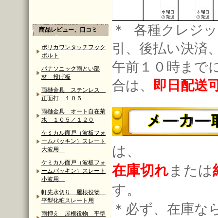
＊ 各種クレジッ
商品レビュー、口コミ
引、後払い決済
ポリカワンタッチフック
ボルト
午前１０時まで
パナソニック雨とい部
材 投げ板
合は、
即日配送
雨樋金具 ステンレス
正面打 １０５
雨樋金具 オート自在菊
水 １０５／１２０
ケミカル面戸（波板フォ
ームパッキン）スレート
は、
大波用
ケミカル面戸（波板フォ
在庫切れ
または
ームパッキン）スレート
小波用
す。
軒先水切り 屋根役物
平型化粧スレート用
＊必ず、在庫な
雨押え 屋根役物 平型