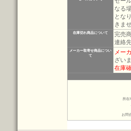
セー
なる
とな
きま
在庫切れ商品について
完売
連絡
メーカー取寄せ商品につい
メー
て
ざい
在庫
所在
お問