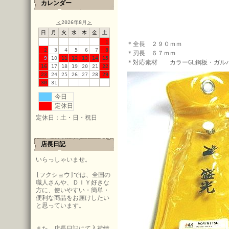
カレンダー
＜
2026年8月
＞
日
月
火
水
木
金
土
1
＊全長 ２９０ｍｍ
2
3
4
5
6
7
8
＊刃長 ６７ｍｍ
9
10
11
12
13
14
15
＊対応素材 カラーGL鋼板・ガル
16
17
18
19
20
21
22
23
24
25
26
27
28
29
30
31
今日
定休日
定休日：土・日・祝日
店長日記
いらっしゃいませ。
[フクショウ]では、全国の
職人さんや、ＤＩＹ好きな
方に、使いやすい・簡単・
便利な商品をお届けしたい
と思っています。
また、店長日記にて入荷情