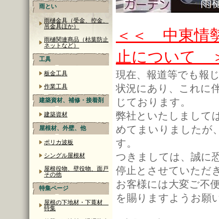
雨とい
雨樋金具（受金、控金、
吊金具ほか）
＜＜ 中東情
雨樋関連商品（枯葉防止
ネットなど）
止について 
工具
現在、報道等でも報
板金工具
状況にあり、これに
作業工具
じております。
建築資材、補修・接着剤
弊社といたしまして
建築資材
めてまいりましたが
屋根材、外壁、他
す。
ポリカ波板
つきましては、誠に
シングル屋根材
停止とさせていただ
屋根役物、壁役物、面戸
その他
お客様には大変ご不
特集ページ
を賜りますようお願
屋根の下地材・下葺材
特集