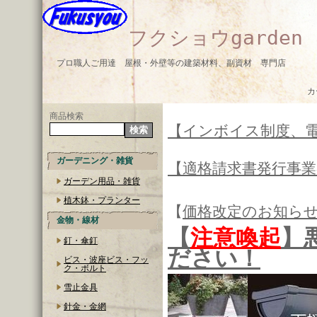
フクショウgarden
プロ職人ご用達 屋根・外壁等の建築材料、副資材 専門店
カ
商品検索
【インボイス制度、
ガーデニング・雑貨
【適格請求書発行事
ガーデン用品・雑貨
植木鉢・プランター
【
価格改定のお知ら
金物・線材
【
注意喚起
】
釘・傘釘
ださい！
ビス・波座ビス・フッ
ク・ボルト
雪止金具
針金・金網