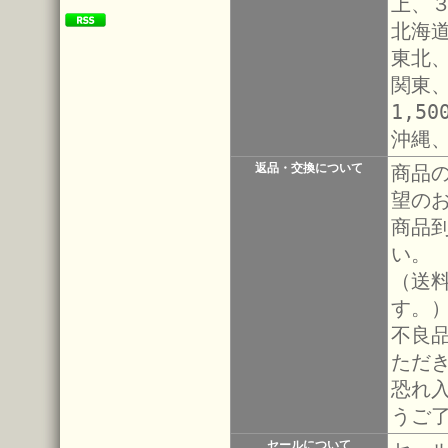
上、
北海道
東北、
関東
1,50
沖縄
返品・交換について
商品
望の
商品
い。
（送
す。
不良
ただ
恐れ
うご
セールについて