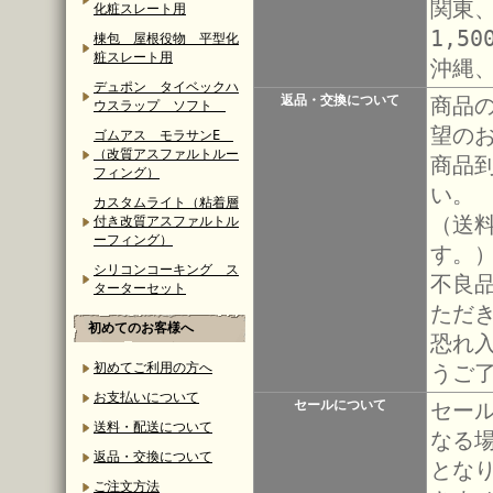
関東
化粧スレート用
1,50
棟包 屋根役物 平型化
粧スレート用
沖縄
デュポン タイベックハ
返品・交換について
商品
ウスラップ ソフト
望の
ゴムアス モラサンE
（改質アスファルトルー
商品
フィング）
い。
カスタムライト（粘着層
（送
付き改質アスファルトル
ーフィング）
す。
シリコンコーキング ス
不良
ターターセット
ただ
初めてのお客様へ
恐れ
初めてご利用の方へ
うご
お支払いについて
セールについて
セー
送料・配送について
なる
返品・交換について
とな
ご注文方法