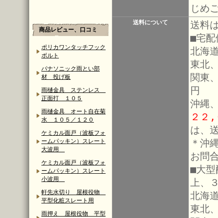
じめ
送料について
送料
商品レビュー、口コミ
■宅
ポリカワンタッチフック
北海道
ボルト
東北、
パナソニック雨とい部
関東
材 投げ板
円
雨樋金具 ステンレス
正面打 １０５
沖縄
雨樋金具 オート自在菊
２２
水 １０５／１２０
は、
ケミカル面戸（波板フォ
＊沖
ームパッキン）スレート
大波用
お問
ケミカル面戸（波板フォ
■大
ームパッキン）スレート
小波用
上、
軒先水切り 屋根役物
北海道
平型化粧スレート用
東北、
雨押え 屋根役物 平型