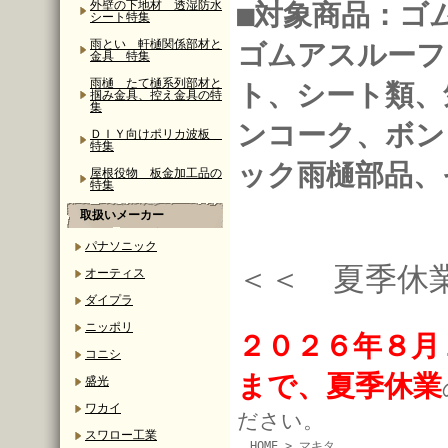
外壁の下地材 透湿防水
■対象商品：ゴ
シート特集
雨とい 軒樋関係部材と
ゴムアスルーフ
金具 特集
雨樋 たて樋系列部材と
ト、シート類、
掴み金具、控え金具の特
集
ンコーク、ボン
ＤＩＹ向けポリカ波板
特集
ック雨樋部品、
屋根役物 板金加工品の
特集
取扱いメーカー
パナソニック
＜＜ 夏季休
オーティス
ダイプラ
ニッポリ
２０２６年８月
コニシ
まで、夏季休業
盛光
ワカイ
ださい。
スワロー工業
HOME
> マキタ