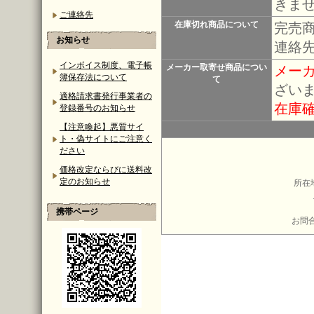
きま
ご連絡先
在庫切れ商品について
完売
お知らせ
連絡
インボイス制度、電子帳
メーカー取寄せ商品につい
メー
簿保存法について
て
ざい
適格請求書発行事業者の
在庫
登録番号のお知らせ
【注意喚起】悪質サイ
ト・偽サイトにご注意く
ださい
価格改定ならびに送料改
定のお知らせ
所在
携帯ページ
お問