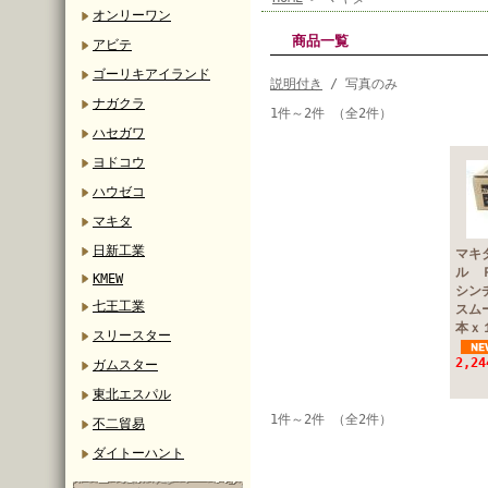
オンリーワン
商品一覧
アビテ
ゴーリキアイランド
説明付き
/ 写真のみ
ナガクラ
1件～2件 （全2件）
ハセガワ
ヨドコウ
ハウゼコ
マキタ
日新工業
マキ
ル 
KMEW
シン
七王工業
スム
本ｘ
スリースター
2,2
ガムスター
東北エスパル
1件～2件 （全2件）
不二貿易
ダイトーハント