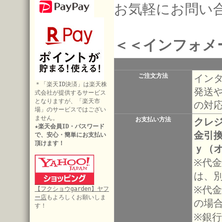
お気軽にお問い
＜＜インフォメ
ご注文方法
イン
＊「楽天ID決済」は楽天株
発送
式会社が提供するサービス
となりますが、「楽天市
の対
場」のサービスではござい
ません。
お支払い方法
クレ
★楽天会員ID・パスワード
金引
で、安心・簡単にお支払い
頂けます！
ｙ（
※代
は、
※代金
【フクショウgarden】ヤフ
ー店
もよろしくお願いしま
の場
す！
※銀