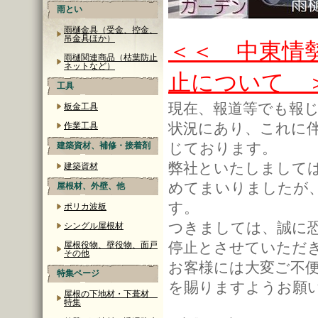
雨とい
雨樋金具（受金、控金、
吊金具ほか）
＜＜ 中東情
雨樋関連商品（枯葉防止
ネットなど）
止について 
工具
現在、報道等でも報
板金工具
状況にあり、これに
作業工具
じております。
建築資材、補修・接着剤
弊社といたしまして
建築資材
めてまいりましたが
屋根材、外壁、他
す。
ポリカ波板
つきましては、誠に
シングル屋根材
停止とさせていただ
屋根役物、壁役物、面戸
その他
お客様には大変ご不
特集ページ
を賜りますようお願
屋根の下地材・下葺材
特集