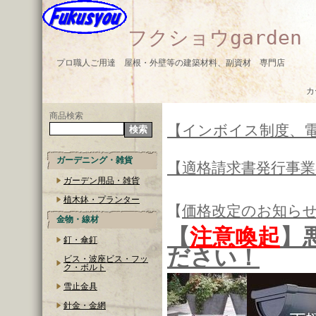
フクショウgarden
プロ職人ご用達 屋根・外壁等の建築材料、副資材 専門店
カ
商品検索
【インボイス制度、
ガーデニング・雑貨
【適格請求書発行事
ガーデン用品・雑貨
植木鉢・プランター
【
価格改定のお知ら
金物・線材
【
注意喚起
】
釘・傘釘
ださい！
ビス・波座ビス・フッ
ク・ボルト
雪止金具
針金・金網