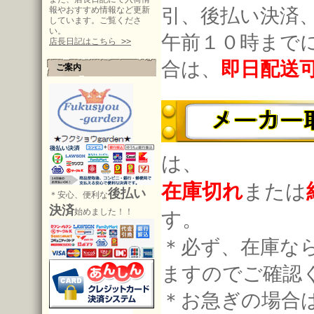
引、後払い決済
報やおすすめ情報など更新
しています。ご覧くださ
い。
午前１０時まで
店長日記はこちら >>
合は、
即日配送
ご案内
は、
在庫切れ
または
後払い
＊安心、便利な
決済
始めました！！
す。
＊必ず、在庫な
ますのでご確認
＊お急ぎの場合