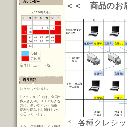
カレンダー
＜＜ 商品のお
＜
2026年8月
＞
日
月
火
水
木
金
土
1
2
3
4
5
6
7
8
9
10
11
12
13
14
15
16
17
18
19
20
21
22
23
24
25
26
27
28
29
30
31
今日
定休日
定休日：土・日・祝日
店長日記
いらっしゃいませ。
[フクショウ]では、全国の
職人さんや、ＤＩＹ好きな
方に、使いやすい・簡単・
便利な商品をお届けしたい
と思っています。
＊ 各種クレジッ
また、店長日記にて入荷情