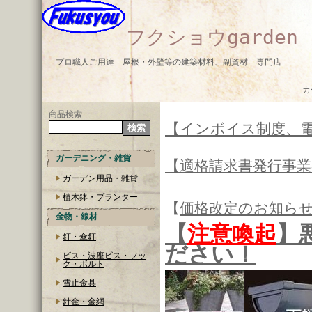
フクショウgarden
プロ職人ご用達 屋根・外壁等の建築材料、副資材 専門店
カ
商品検索
【インボイス制度、
ガーデニング・雑貨
【適格請求書発行事
ガーデン用品・雑貨
植木鉢・プランター
【
価格改定のお知ら
金物・線材
【
注意喚起
】
釘・傘釘
ださい！
ビス・波座ビス・フッ
ク・ボルト
雪止金具
針金・金網