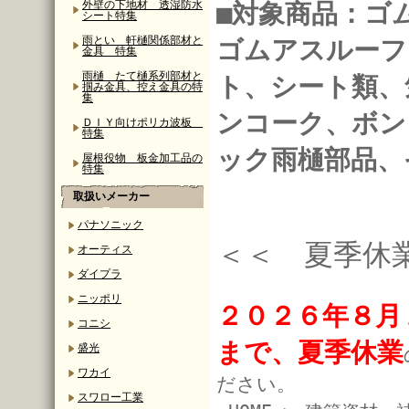
外壁の下地材 透湿防水
■対象商品：ゴ
シート特集
雨とい 軒樋関係部材と
ゴムアスルーフ
金具 特集
雨樋 たて樋系列部材と
ト、シート類、
掴み金具、控え金具の特
集
ンコーク、ボン
ＤＩＹ向けポリカ波板
特集
ック雨樋部品、
屋根役物 板金加工品の
特集
取扱いメーカー
パナソニック
＜＜ 夏季休
オーティス
ダイプラ
ニッポリ
２０２６年８月
コニシ
まで、夏季休業
盛光
ワカイ
ださい。
スワロー工業