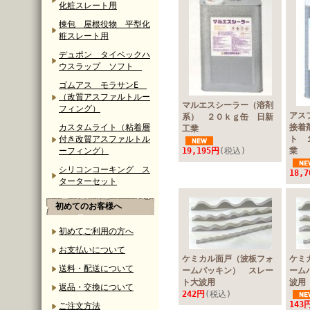
化粧スレート用
棟包 屋根役物 平型化
粧スレート用
デュポン タイベックハ
ウスラップ ソフト
ゴムアス モラサンE
（改質アスファルトルー
マルエスシーラー（溶剤
フィング）
アス
系） ２０ｋｇ缶 日新
カスタムライト（粘着層
接着
工業
付き改質アスファルトル
ト 
ーフィング）
19,195円
(税込)
業
シリコンコーキング ス
18,
ターターセット
初めてのお客様へ
初めてご利用の方へ
お支払いについて
ケミカル面戸（波板フォ
ケミ
送料・配送について
ームパッキン） スレー
ーム
ト大波用
波用
返品・交換について
242円
(税込)
143
ご注文方法