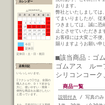
カレンダー
おります。
＜
2026年8月
＞
弊社といたしましては
日
月
火
水
木
金
土
てまいりましたが、従
1
2
3
4
5
6
7
8
つきましては、誠に恐
9
10
11
12
13
14
15
止とさせていただきま
16
17
18
19
20
21
22
23
24
25
26
27
28
29
お客様には大変ご不便
30
31
賜りますようお願い申
今日
定休日
定休日：土・日・祝日
■該当商品：ゴ
ゴムアス ルー
店長日記
シリコンコーク
いらっしゃいませ。
[フクショウ]では、全国の
職人さんや、ＤＩＹ好きな
商品一覧
方に、使いやすい・簡単・
便利な商品をお届けしたい
と思っています。
説明付き
/ 写真のみ
また、店長日記にて入荷情