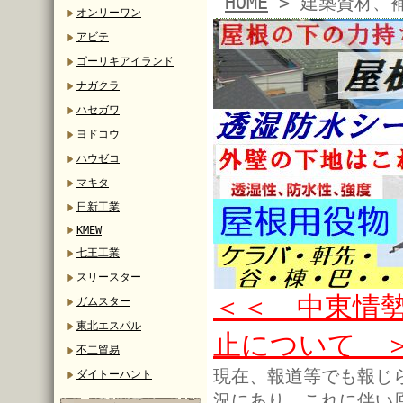
HOME
> 建築資材、
オンリーワン
アビテ
ゴーリキアイランド
ナガクラ
ハセガワ
ヨドコウ
ハウゼコ
マキタ
日新工業
KMEW
七王工業
スリースター
＜＜ 中東情
ガムスター
東北エスパル
止について 
不二貿易
現在、報道等でも報じ
ダイトーハント
況にあり、これに伴い