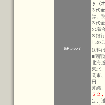
ｙ（
※代
は、
※代金
の場
※銀
じめ
送料について
送料
■宅
北海道
東北、
関東
円
沖縄
２２
は、