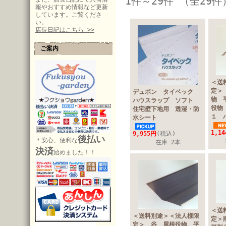
1件～29件 （全29件
報やおすすめ情報など更新
しています。ご覧くださ
い。
店長日記はこちら >>
ご案内
＜送
定＞
デュポン タイベック
物 
ハウスラップ ソフト
役物
住宅壁下地用 透湿・防
１ 
水シート
1,1
9,955円
(税込)
後払い
＊安心、便利な
在庫 2本
決済
始めました！！
＜送
＜送料別途＞＜法人様限
定＞
定＞ 谷 屋根役物 平