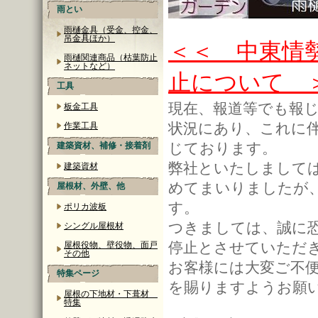
雨とい
雨樋金具（受金、控金、
吊金具ほか）
＜＜ 中東情
雨樋関連商品（枯葉防止
ネットなど）
止について 
工具
現在、報道等でも報
板金工具
状況にあり、これに
作業工具
じております。
建築資材、補修・接着剤
弊社といたしまして
建築資材
めてまいりましたが
屋根材、外壁、他
す。
ポリカ波板
つきましては、誠に
シングル屋根材
停止とさせていただ
屋根役物、壁役物、面戸
その他
お客様には大変ご不
特集ページ
を賜りますようお願
屋根の下地材・下葺材
特集