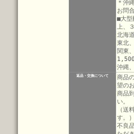
＊沖
お問
■大
上、
北海道
東北、
関東
1,50
沖縄
返品・交換について
商品
望の
商品
い。
（送
す。
不良
ただ