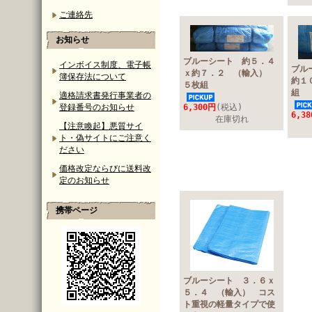
ご連絡先
お知らせ
ブルーシート 約５．４
インボイス制度、電子帳
ブル
ｘ約７．２ （輸入）
簿保存法について
約１
５枚組
組
適格請求書発行事業者の
登録番号のお知らせ
6,300円
(税込)
6,3
在庫切れ
【注意喚起】悪質サイ
ト・偽サイトにご注意く
ださい
価格改定ならびに送料改
定のお知らせ
携帯ページ
ブルーシート ３．６ｘ
５．４ （輸入） コス
ト重視の軽量タイプで使