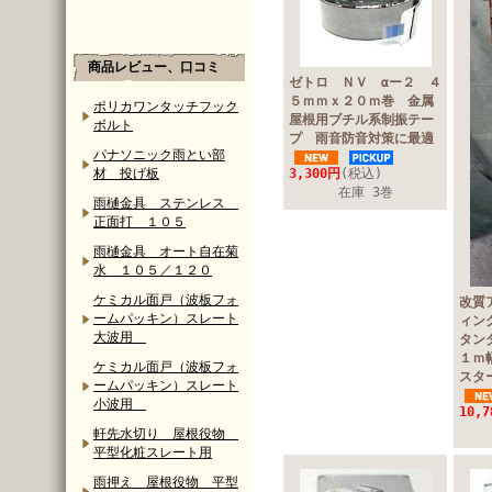
商品レビュー、口コミ
ゼトロ ＮＶ αー２ ４
５ｍｍｘ２０ｍ巻 金属
ポリカワンタッチフック
屋根用ブチル系制振テー
ボルト
プ 雨音防音対策に最適
パナソニック雨とい部
材 投げ板
3,300円
(税込)
在庫 3巻
雨樋金具 ステンレス
正面打 １０５
雨樋金具 オート自在菊
水 １０５／１２０
ケミカル面戸（波板フォ
改質
ームパッキン）スレート
ィン
大波用
タン
１ｍ
ケミカル面戸（波板フォ
ス
ームパッキン）スレート
小波用
10,
軒先水切り 屋根役物
平型化粧スレート用
雨押え 屋根役物 平型