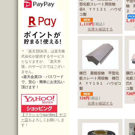
平型
型化粧スレート用役物
物 
谷A ＹＹ１２１ ハウゼ
２ 
コ製
1,0
1,133円
(税込)
在庫を確認する
＊「楽天ID決済」は楽天株
式会社が提供するサービス
となりますが、「楽天市
場」のサービスではござい
ません。
棟巴 屋根役物 平型化
隅巴
★楽天会員ID・パスワード
粧スレート用役物 棟巴
化粧
で、安心・簡単にお支払い
A ＹＹ１９１ ハウゼコ
巴A
頂けます！
製
コ
726
726円
(税込)
在庫を確認する
【フクショウgarden】ヤフ
ー店
もよろしくお願いしま
す！