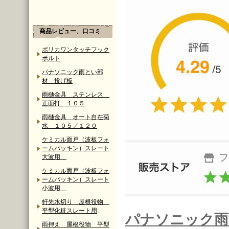
商品レビュー、口コミ
ポリカワンタッチフック
ボルト
パナソニック雨とい部
材 投げ板
雨樋金具 ステンレス
正面打 １０５
雨樋金具 オート自在菊
水 １０５／１２０
ケミカル面戸（波板フォ
ームパッキン）スレート
大波用
ケミカル面戸（波板フォ
ームパッキン）スレート
小波用
軒先水切り 屋根役物
平型化粧スレート用
パナソニック雨
雨押え 屋根役物 平型