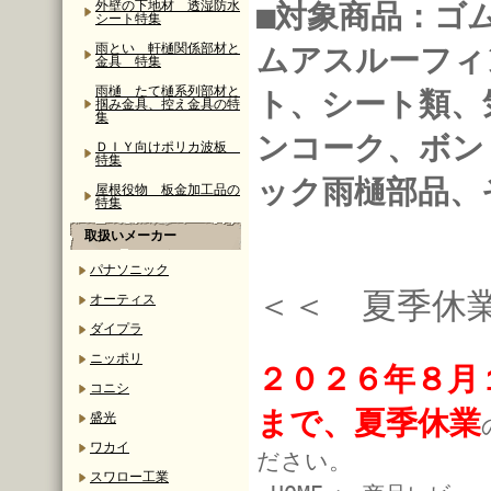
外壁の下地材 透湿防水
■対象商品：ゴ
シート特集
雨とい 軒樋関係部材と
ムアスルーフィ
金具 特集
雨樋 たて樋系列部材と
ト、シート類、
掴み金具、控え金具の特
集
ンコーク、ボン
ＤＩＹ向けポリカ波板
特集
ック雨樋部品、
屋根役物 板金加工品の
特集
取扱いメーカー
パナソニック
＜＜ 夏季休
オーティス
ダイプラ
ニッポリ
２０２６年８月
コニシ
まで、夏季休業
盛光
ワカイ
ださい。
スワロー工業