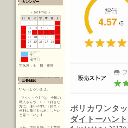
カレンダー
＜
2026年8月
＞
日
月
火
水
木
金
土
1
2
3
4
5
6
7
8
9
10
11
12
13
14
15
16
17
18
19
20
21
22
23
24
25
26
27
28
29
30
31
今日
定休日
定休日：土・日・祝日
店長日記
いらっしゃいませ。
[フクショウ]では、全国の
職人さんや、ＤＩＹ好きな
ポリカワンタ
方に、使いやすい・簡単・
便利な商品をお届けしたい
と思っています。
ダイトーハント
また、店長日記にて入荷情