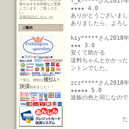
f_k*****さん201
報やおすすめ情報など更新
★★★★ 4.0
しています。ご覧くださ
い。
ありがとうございまし
店長日記はこちら >>
ありましたら、よろし
ご案内
kiy*****さん201
★★★ 3.0
安くて助かる
送料ちゃんとかかった
ントンでした。
後払い
＊安心、便利な
zcz*****さん201
決済
始めました！！
★★★★★ 5.0
波板の色と同じなので
た