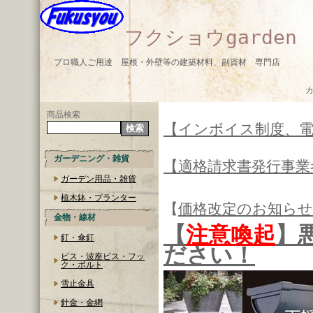
フクショウgarden
プロ職人ご用達 屋根・外壁等の建築材料、副資材 専門店
商品検索
【インボイス制度、
ガーデニング・雑貨
【適格請求書発行事業
ガーデン用品・雑貨
植木鉢・プランター
【
価格改定のお知らせ
金物・線材
【
注意喚起
】
釘・傘釘
ださい！
ビス・波座ビス・フッ
ク・ボルト
雪止金具
針金・金網