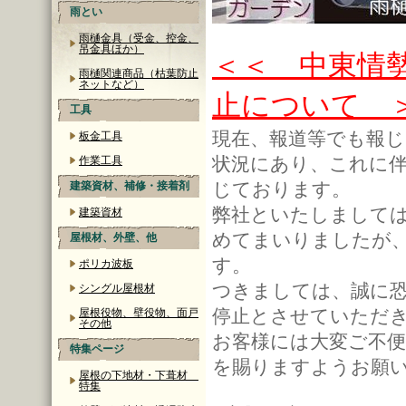
雨とい
雨樋金具（受金、控金、
吊金具ほか）
＜＜ 中東情
雨樋関連商品（枯葉防止
ネットなど）
止について 
工具
現在、報道等でも報
板金工具
状況にあり、これに伴
作業工具
じております。
建築資材、補修・接着剤
弊社といたしまして
建築資材
めてまいりましたが
屋根材、外壁、他
す。
ポリカ波板
つきましては、誠に
シングル屋根材
停止とさせていただ
屋根役物、壁役物、面戸
その他
お客様には大変ご不
特集ページ
を賜りますようお願
屋根の下地材・下葺材
特集