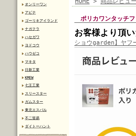
HOME
>
商品レビュ
オンリーワン
アビテ
ポリカワンタッチフ
ゴーリキアイランド
ナガクラ
お客様より頂い
ハセガワ
ショウgarden】ヤフ
ヨドコウ
ハウゼコ
マキタ
日新工業
KMEW
七王工業
スリースター
ガムスター
東北エスパル
不二貿易
ダイトーハント