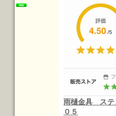
雨樋金具 ステ
０５