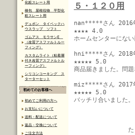
化粧スレート用
５・１２０用
棟包 屋根役物 平型化
粧スレート用
nan*****さん 20
デュポン タイベックハ
ウスラップ ソフト
★★★★ 4.0
ホームセンターにない
ゴムアス モラサンE
（改質アスファルトルー
フィング）
hni*****さん 20
カスタムライト（粘着層
★★★★★ 5.0
付き改質アスファルトル
ーフィング）
商品届きました。問題
シリコンコーキング ス
ターターセット
miz*****さん 20
初めてのお客様へ
★★★★★ 5.0
バッチリ合いました。(
初めてご利用の方へ
お支払いについて
送料・配送について
返品・交換について
た
ご注文方法