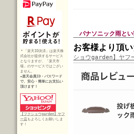
パナソニック雨とい
お客様より頂い
＊「楽天ID決済」は楽天株
ショウgarden】ヤフ
式会社が提供するサービス
となりますが、「楽天市
場」のサービスではござい
ません。
★楽天会員ID・パスワード
で、安心・簡単にお支払い
頂けます！
【フクショウgarden】ヤフ
ー店
もよろしくお願いしま
す！