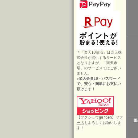
＊「楽天ID決済」は楽天株
式会社が提供するサービス
となりますが、「楽天市
場」のサービスではござい
ません。
★楽天会員ID・パスワード
で、安心・簡単にお支払い
頂けます！
【フクショウgarden】ヤフ
返
ー店
もよろしくお願いしま
す！