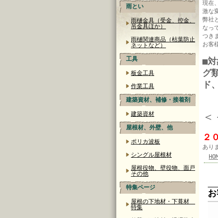
現在
雨とい
激な
弊社
雨樋金具（受金、控金、
吊金具ほか）
なっ
つき
雨樋関連商品（枯葉防止
お客
ネットなど）
工具
■
グ
板金工具
ド
作業工具
建築資材、補修・接着剤
＜
建築資材
屋根材、外壁、他
２
ポリカ波板
あり
シングル屋根材
HO
屋根役物、壁役物、面戸
その他
特集ページ
お
屋根の下地材・下葺材
特集