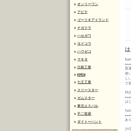
オンリーワン
アビテ
ゴーリキアイランド
ナガクラ
ハセガワ
ヨドコウ
は
ハウゼコ
マキタ
ka
★★★
日新工業
普
使
KMEW
し
七王工業
で
スリースター
hh
★★★
ガムスター
は
東北エスパル
tw
不二貿易
★★★
あ
ダイトーハント
jn