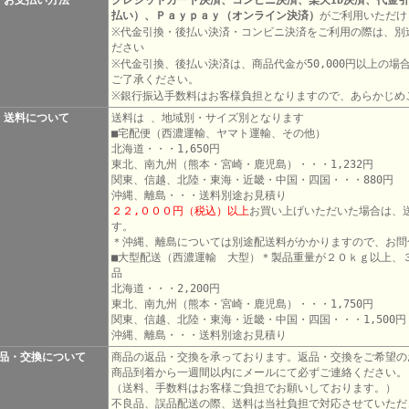
お支払い方法
クレジットカード決済、コンビニ決済、楽天ID決済、代金
払い）、Ｐａｙｐａｙ（オンライン決済）
がご利用いただけ
※代金引換・後払い決済・コンビニ決済をご利用の際は、別
ださい
※代金引換、後払い決済は、商品代金が50,000円以上の
ご了承ください。
※銀行振込手数料はお客様負担となりますので、あらかじめ
送料について
送料は 、地域別・サイズ別となります
■宅配便（西濃運輸、ヤマト運輸、その他）
北海道・・・1,650円
東北、南九州（熊本・宮崎・鹿児島）・・・1,232円
関東、信越、北陸・東海・近畿・中国・四国・・・880円
沖縄、離島・・・送料別途お見積り
２２,０００円（税込）以上
お買い上げいただいた場合は、
す。
＊沖縄、離島については別途配送料がかかりますので、お問
■大型配送（西濃運輸 大型）＊製品重量が２０ｋｇ以上、
品
北海道・・・2,200円
東北、南九州（熊本・宮崎・鹿児島）・・・1,750円
関東、信越、北陸・東海・近畿・中国・四国・・・1,500円
沖縄、離島・・・送料別途お見積り
品・交換について
商品の返品・交換を承っております。返品・交換をご希望の
商品到着から一週間以内にメールにて必ずご連絡ください。
（送料、手数料はお客様ご負担でお願いしております。）
不良品、誤品配送の際、送料は当社負担で対応させていただ