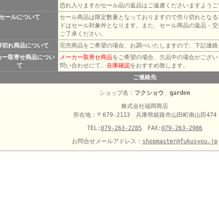
恐れ入りますがセール品の返品はご遠慮くださいますようご
セールについて
セール商品は限定数量となっておりますので売り切れとなる
ドはセール対象外となります。また、セール商品の返品・交
ご了承ください。
庫切れ商品について
完売商品をご希望の場合、お調べいたしますので、下記連絡
カー取寄せ商品につい
メーカー取寄せ商品
をご希望の場合、欠品中の場合がござい
て
問い合わせにて、
在庫確認
をおすすめ致します。
ご連絡先
ショップ名：
フクショウ garden
株式会社福岡商店
所在地：〒679-2113 兵庫県姫路市山田町南山田474
TEL:
079-263-2285
FAX:
079-263-2986
お問合せメールアドレス：
shopmaster@fukusyou.jp