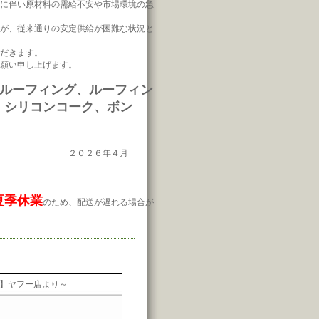
に伴い原材料の需給不安や市場環境の急
が、従来通りの安定供給が困難な状況と
だきます。
願い申し上げます。
スルーフィング、ルーフィン
、シリコンコーク、ボン
２０２６年４月
夏季休業
のため、配送が遅れる場合が
n】ヤフー店
より～