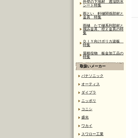
外壁の下地材 透湿防水
シート特集
雨とい 軒樋関係部材と
金具 特集
雨樋 たて樋系列部材と
掴み金具、控え金具の特
集
ＤＩＹ向けポリカ波板
特集
屋根役物 板金加工品の
特集
取扱いメーカー
パナソニック
オーティス
ダイプラ
ニッポリ
コニシ
盛光
ワカイ
スワロー工業