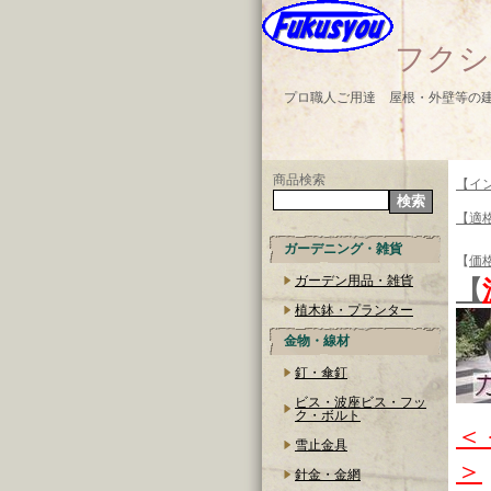
フクシ
プロ職人ご用達 屋根・外壁等の
商品検索
【イ
【適
ガーデニング・雑貨
【
価
ガーデン用品・雑貨
【
植木鉢・プランター
金物・線材
釘・傘釘
ビス・波座ビス・フッ
ク・ボルト
＜
雪止金具
＞
針金・金網