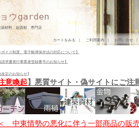
ョウgarden
建築材料、副資材 専門店
カートをみる
｜
ご利用案内
｜
お問い合せ
ンボイス制度、電子帳簿保存法の対応について】
格請求書発行事業者登録番号のお知らせ】
格改定のお知らせ
】
注意喚起
】悪質サイト・偽サイトにご注
＜ 中東情勢の悪化に伴う一部商品の販