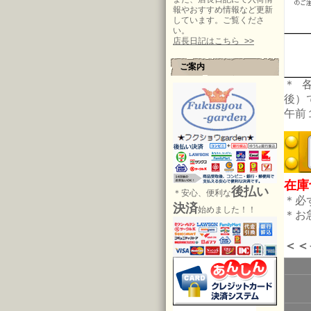
報やおすすめ情報など更新
しています。ご覧くださ
い。
店長日記はこちら >>
ご案内
＊ 
後）
午前
在庫
後払い
＊安心、便利な
＊必
決済
始めました！！
＊お
＜＜