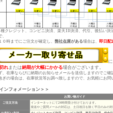
各種クレジット、コンビニ決済、楽天ID決済、代引、後払い決
で、
１０時までにご注文が確定し、
弊社在庫
がある
場合は、
即日配
に
切れ
または
納期が大幅にかかる
場合がございます。
ず、在庫ならびに納期のお知らせメールを送信しますのでご確
急ぎの場合は、在庫状況等お調べ致しますので、お気軽にお問
インフォメーション＞＞
お買い物ガイド
ご注文方法
インターネットにて24時間受け付けております。
発送やご質問メールの対応は、土日祝日を除く平日のみの対