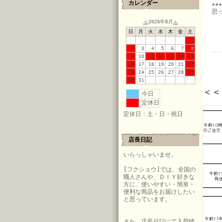
カレンダー
★★★
思
＜
2026年8月
＞
日
月
火
水
木
金
土
1
2
3
4
5
6
7
8
9
10
11
12
13
14
15
16
17
18
19
20
21
22
23
24
25
26
27
28
29
30
31
＜＜
今日
定休日
定休日：土・日・祝日
店長日記
いらっしゃいませ。
[フクショウ]では、全国の
職人さんや、ＤＩＹ好きな
方に、使いやすい・簡単・
便利な商品をお届けしたい
と思っています。
また、店長日記にて入荷情