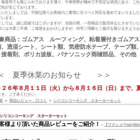
、報道等でも報じられております通り、中東情勢が極めて不安定な状況にあり、これ
変化が生じております。
といたしましては、可能な限りお客様のご要望に沿うべく対応を進めてまいりました
ています。
ましては、誠に恐縮ではございますが、当面の間、一部商品で販売停止とさせていた
様には大変ご不便、ご迷惑をおかけしますが、何卒ご理解とご協力を賜りますようお
対象商品：ゴムアス ルーフィング、粘着層付きゴムア
類、透湿シート、シート類、気密防水テープ、テープ類
、接着剤、ポリカ波板、パナソニック雨樋部品、その他
＜ 夏季休業のお知らせ ＞＞
０２６年８月１１日（火）から８月１６日（日）まで、
ます。ご了承ください。
ME
>
商品レビュー、口コミ
>
シリコンコーキング スターターセット
シリコンコーキング スターターセット
客様より頂いた商品レビューをご紹介！
～
【フクショウgarde