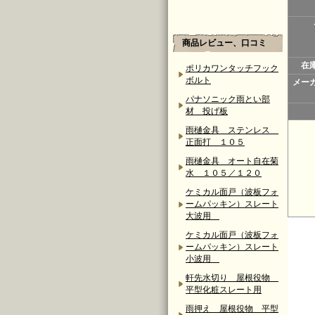
商品レビュー、口コミ
在
ポリカワンタッチフック
ボルト
メー
パナソニック雨とい部
材 投げ板
雨樋金具 ステンレス
正面打 １０５
雨樋金具 オート自在菊
水 １０５／１２０
ケミカル面戸（波板フォ
ームパッキン）スレート
大波用
ケミカル面戸（波板フォ
ームパッキン）スレート
小波用
軒先水切り 屋根役物
平型化粧スレート用
雨押え 屋根役物 平型