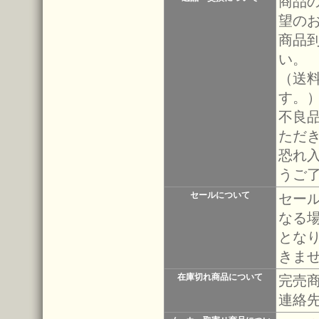
商品
望の
商品
い。
（送
す。
不良
ただ
恐れ
うご
セールについて
セー
なる
とな
きま
在庫切れ商品について
完売
連絡