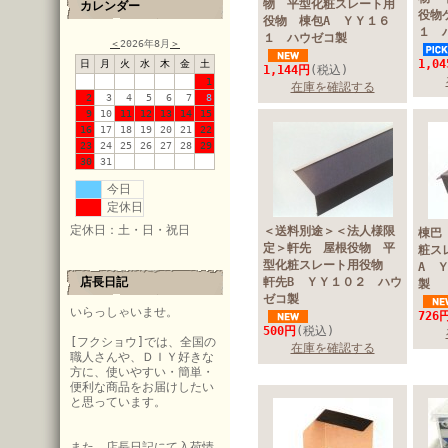
物 平型化粧スレート用
カレンダー
役物
役物 棟包A ＹＹ１６
１ 
１ ハウゼコ製
＜
2026年8月
＞
1,0
日
月
火
水
木
金
土
1,144円
(税込)
1
在庫を確認する
2
3
4
5
6
7
8
9
10
11
12
13
14
15
16
17
18
19
20
21
22
23
24
25
26
27
28
29
30
31
今日
定休日
定休日：土・日・祝日
＜送料別途＞＜法人様限
棟巴
定＞軒先 屋根役物 平
粧ス
型化粧スレート用役物
A 
店長日記
軒先B ＹＹ１０２ ハウ
製
ゼコ製
いらっしゃいませ。
726
500円
(税込)
[フクショウ]では、全国の
在庫を確認する
職人さんや、ＤＩＹ好きな
方に、使いやすい・簡単・
便利な商品をお届けしたい
と思っています。
また、店長日記にて入荷情