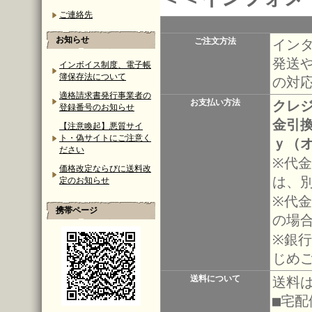
ご連絡先
お知らせ
ご注文方法
イン
発送
インボイス制度、電子帳
簿保存法について
の対
適格請求書発行事業者の
お支払い方法
クレ
登録番号のお知らせ
金引
【注意喚起】悪質サイ
ト・偽サイトにご注意く
ｙ（
ださい
※代
価格改定ならびに送料改
は、
定のお知らせ
※代金
携帯ページ
の場
※銀
じめ
送料について
送料
■宅