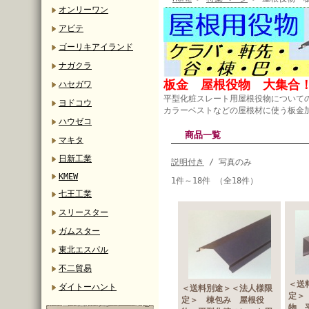
オンリーワン
アビテ
ゴーリキアイランド
ナガクラ
板金 屋根役物 大集合
ハセガワ
平型化粧スレート用屋根役物について
ヨドコウ
カラーベストなどの屋根材に使う板金
ハウゼコ
商品一覧
マキタ
日新工業
説明付き
/ 写真のみ
KMEW
1件～18件 （全18件）
七王工業
スリースター
ガムスター
東北エスパル
不二貿易
＜送
ダイトーハント
＜送料別途＞＜法人様限
定＞
定＞ 棟包み 屋根役
物 