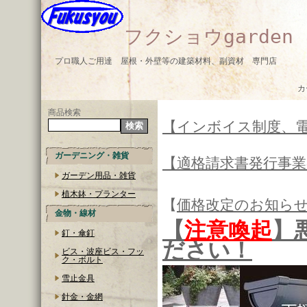
フクショウgarden
プロ職人ご用達 屋根・外壁等の建築材料、副資材 専門店
カ
商品検索
【インボイス制度、
ガーデニング・雑貨
【適格請求書発行事
ガーデン用品・雑貨
植木鉢・プランター
【
価格改定のお知ら
金物・線材
【
注意喚起
】
釘・傘釘
ださい！
ビス・波座ビス・フッ
ク・ボルト
雪止金具
針金・金網