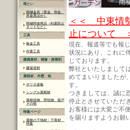
雨とい
雨樋金具（受金、控金、
吊金具ほか）
＜＜ 中東情
雨樋関連商品（枯葉防止
ネットなど）
止について 
工具
現在、報道等でも報
板金工具
状況にあり、これに
作業工具
じております。
建築資材、補修・接着剤
弊社といたしまして
建築資材
めてまいりましたが
屋根材、外壁、他
す。
ポリカ波板
つきましては、誠に
シングル屋根材
停止とさせていただ
屋根役物、壁役物、面戸
その他
お客様には大変ご不
特集ページ
を賜りますようお願
屋根の下地材・下葺材
特集