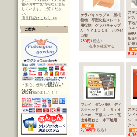
報やおすすめ情報など更新
しています。ご覧くださ
ステ
い。
ケラバキャップＡ 屋根
ビス
店長日記はこちら >>
役物 平型化粧スレート
下地
用役物 ケラバキャップ
Ｓ４
ご案内
A ＹＹ１１１Ｅ ハウゼ
WA
コ製
板金
253円
(税込)
に最
在庫を確認する
9,3
後払い
＊安心、便利な
決済
始めました！！
ワカイ ダンバHK ディ
ステ
スクヘッド ４．５ｘ４
ンド
３ｍｍ 平板スレート瓦
シ 
改修用ねじ 木下地用
ク
2,365円
(税込)
4,1