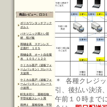
商品レビュー、口コミ
ポリカワンタッチフック
ボルト
パナソニック雨とい部
材 投げ板
雨樋金具 ステンレス
正面打 １０５
雨樋金具 オート自在菊
水 １０５／１２０
ケミカル面戸（波板フォ
ームパッキン）スレート
大波用
＊ 各種クレジッ
ケミカル面戸（波板フォ
ームパッキン）スレート
引、後払い決済
小波用
軒先水切り 屋根役物
午前１０時まで
平型化粧スレート用
雨押え 屋根役物 平型