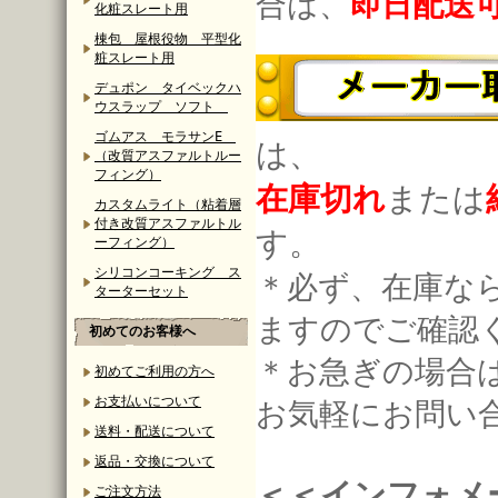
合は、
即日配送
化粧スレート用
棟包 屋根役物 平型化
粧スレート用
デュポン タイベックハ
ウスラップ ソフト
ゴムアス モラサンE
は、
（改質アスファルトルー
フィング）
在庫切れ
または
カスタムライト（粘着層
付き改質アスファルトル
す。
ーフィング）
シリコンコーキング ス
＊必ず、在庫な
ターターセット
ますのでご確認
初めてのお客様へ
＊お急ぎの場合
初めてご利用の方へ
お支払いについて
お気軽にお問い
送料・配送について
返品・交換について
＜＜インフォメ
ご注文方法