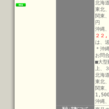
北海道
東北、
関東
円
沖縄
２２
は、
＊沖
お問
■大
上、
北海道
東北、
関東
1,50
沖縄
返品・交換について