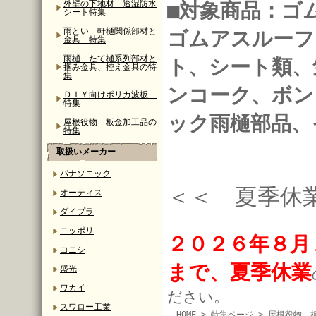
外壁の下地材 透湿防水
■対象商品：ゴ
シート特集
雨とい 軒樋関係部材と
ゴムアスルーフ
金具 特集
雨樋 たて樋系列部材と
ト、シート類、
掴み金具、控え金具の特
集
ンコーク、ボン
ＤＩＹ向けポリカ波板
特集
ック雨樋部品、
屋根役物 板金加工品の
特集
取扱いメーカー
パナソニック
＜＜ 夏季休
オーティス
ダイプラ
ニッポリ
２０２６年８月
コニシ
まで、夏季休業
盛光
ワカイ
ださい。
スワロー工業
HOME
>
特集ページ
> 屋根役物 