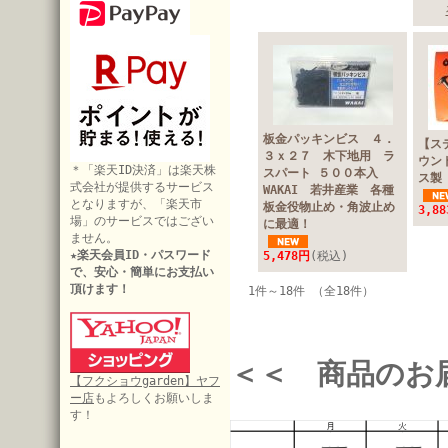
板金パッキンビス ４．
【ス
３ｘ２７ 木下地用 ラ
ウン
＊「楽天ID決済」は楽天株
スパート ５００本入
ス製
式会社が提供するサービス
WAKAI 若井産業 各種
となりますが、「楽天市
板金役物止め・角波止め
3,8
場」のサービスではござい
に最適！
ません。
★楽天会員ID・パスワード
5,478円
(税込)
で、安心・簡単にお支払い
頂けます！
1件～18件 （全18件）
＜＜ 商品のお
【フクショウgarden】ヤフ
ー店
もよろしくお願いしま
す！