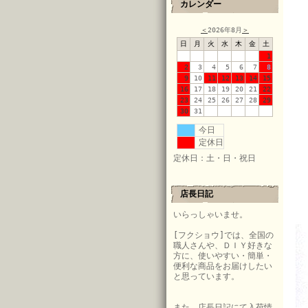
カレンダー
＜
2026年8月
＞
日
月
火
水
木
金
土
1
2
3
4
5
6
7
8
9
10
11
12
13
14
15
16
17
18
19
20
21
22
23
24
25
26
27
28
29
30
31
今日
定休日
定休日：土・日・祝日
店長日記
いらっしゃいませ。
[フクショウ]では、全国の
職人さんや、ＤＩＹ好きな
方に、使いやすい・簡単・
便利な商品をお届けしたい
と思っています。
また、店長日記にて入荷情