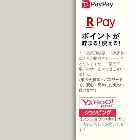
＊「楽天ID決済」は楽天株
式会社が提供するサービス
となりますが、「楽天市
場」のサービスではござい
ません。
★楽天会員ID・パスワード
で、安心・簡単にお支払い
頂けます！
【フクショウgarden】ヤフ
ー店
もよろしくお願いしま
す！