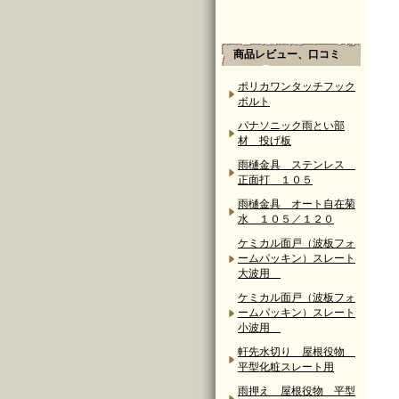
商品レビュー、口コミ
ポリカワンタッチフック
ボルト
パナソニック雨とい部
材 投げ板
雨樋金具 ステンレス
正面打 １０５
雨樋金具 オート自在菊
水 １０５／１２０
ケミカル面戸（波板フォ
ームパッキン）スレート
大波用
ケミカル面戸（波板フォ
ームパッキン）スレート
小波用
軒先水切り 屋根役物
平型化粧スレート用
雨押え 屋根役物 平型