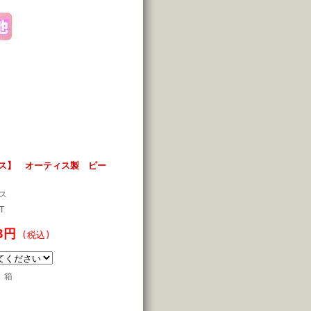
ス】 オーティス製 ピー
ス
T
3円
(税込)
箱