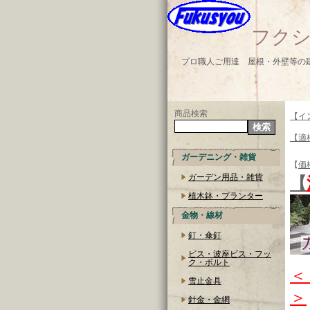
フクシ
プロ職人ご用達 屋根・外壁等の
商品検索
【イ
【適
ガーデニング・雑貨
【
価
ガーデン用品・雑貨
【
植木鉢・プランター
金物・線材
釘・傘釘
ビス・波座ビス・フッ
ク・ボルト
＜
雪止金具
＞
針金・金網