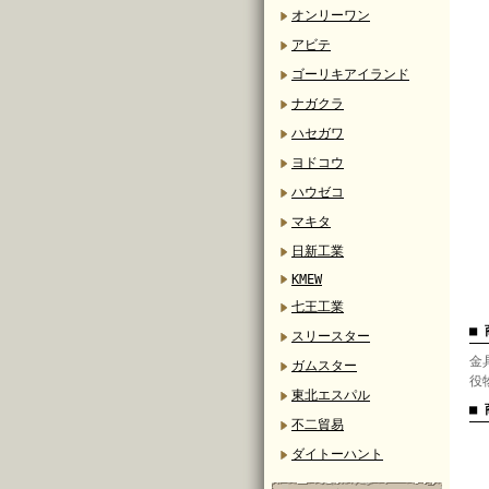
オンリーワン
アビテ
ゴーリキアイランド
ナガクラ
ハセガワ
ヨドコウ
ハウゼコ
マキタ
日新工業
KMEW
七王工業
■
スリースター
金
ガムスター
役
東北エスパル
■
不二貿易
ダイトーハント