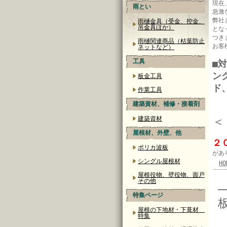
現在
雨とい
急激
弊社
雨樋金具（受金、控金、
吊金具ほか）
とな
つき
雨樋関連商品（枯葉防止
お客
ネットなど）
工具
■
ン
板金工具
ド
作業工具
建築資材、補修・接着剤
＜
建築資材
屋根材、外壁、他
２
ポリカ波板
があ
シングル屋根材
HO
屋根役物、壁役物、面戸
その他
特集ページ
屋根の下地材・下葺材
特集