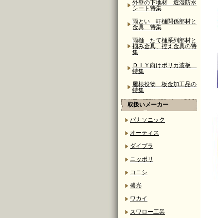
外壁の下地材 透湿防水
シート特集
雨とい 軒樋関係部材と
金具 特集
雨樋 たて樋系列部材と
掴み金具、控え金具の特
集
ＤＩＹ向けポリカ波板
特集
屋根役物 板金加工品の
特集
取扱いメーカー
パナソニック
オーティス
ダイプラ
ニッポリ
コニシ
盛光
ワカイ
スワロー工業