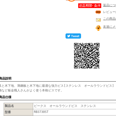
返品につ
レビュー
この商品
友達にメ
 商品説明
具と木下地、薄鋼板と木下地に最適な強力ビス[ステンレス オールラウンドビス]
物など板金職人さんがよく使う本格ビスです。
 商品仕様
製品名
ピークス オールラウンドビス ステンレス
RB3730ST
型番