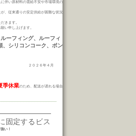
れに伴い原材料の需給不安や市場環境の
たが、従来通りの安定供給が困難な状況
ただきます。
お願い申し上げます。
スルーフィング、ルーフィ
類、シリコンコーク、ボン
２０２６年４月
夏季休業
のため、配送が遅れる場合
に固定するビス
も強い！