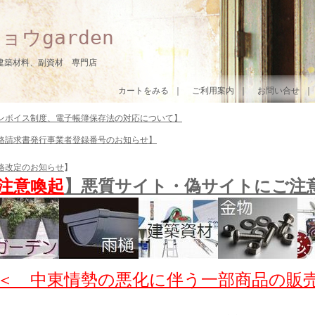
ョウgarden
建築材料、副資材 専門店
カートをみる
｜
ご利用案内
｜
お問い合せ
ンボイス制度、電子帳簿保存法の対応について】
格請求書発行事業者登録番号のお知らせ】
格改定のお知らせ
】
注意喚起
】悪質サイト・偽サイトにご注
＜ 中東情勢の悪化に伴う一部商品の販