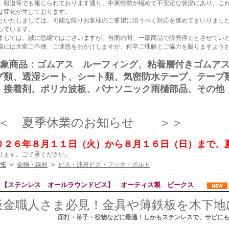
、報道等でも報じられております通り、中東情勢が極めて不安定な状況にあり、こ
な変化が生じております。
といたしましては、可能な限りお客様のご要望に沿うべく対応を進めてまいりまし
っています。
ましては、誠に恐縮ではございますが、当面の間、一部商品で販売停止とさせてい
様には大変ご不便、ご迷惑をおかけしますが、何卒ご理解とご協力を賜りますよう
対象商品：ゴムアス ルーフィング、粘着層付きゴムア
グ類、透湿シート、シート類、気密防水テープ、テープ
、接着剤、ポリカ波板、パナソニック雨樋部品、その他
＜ 夏季休業のお知らせ ＞＞
０２６年８月１１日（火）から８月１６日（日）まで、
ります。ご了承ください。
ME
>
金物・線材
>
ビス・波座ビス・フック・ボルト
【ステンレス オールラウンドビス】 オーティス製 ピークス
板金職人さま必見！金具や薄鉄板を木下地
面打・吊子・役物などに最適！しかもステンレスで、サビに