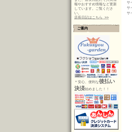
サ
報やおすすめ情報など更新
サ
しています。ご覧くださ
い。
サ
店長日記はこちら >>
ご案内
後払い
＊安心、便利な
決済
始めました！！