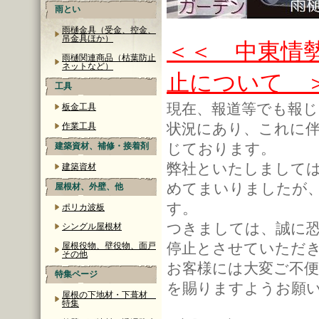
雨とい
雨樋金具（受金、控金、
吊金具ほか）
＜＜ 中東情
雨樋関連商品（枯葉防止
ネットなど）
止について 
工具
現在、報道等でも報
板金工具
状況にあり、これに伴
作業工具
じております。
建築資材、補修・接着剤
弊社といたしまして
建築資材
めてまいりましたが
屋根材、外壁、他
す。
ポリカ波板
つきましては、誠に
シングル屋根材
停止とさせていただ
屋根役物、壁役物、面戸
その他
お客様には大変ご不
特集ページ
を賜りますようお願
屋根の下地材・下葺材
特集