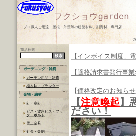
フクショウgarden
プロ職人ご用達 屋根・外壁等の建築材料、副資材 専門店
商品検索
【インボイス制度、
ガーデニング・雑貨
【適格請求書発行事業
ガーデン用品・雑貨
植木鉢・プランター
【
価格改定のお知らせ
金物・線材
【
注意喚起
】
釘・傘釘
ださい！
ビス・波座ビス・フッ
ク・ボルト
雪止金具
針金・金網