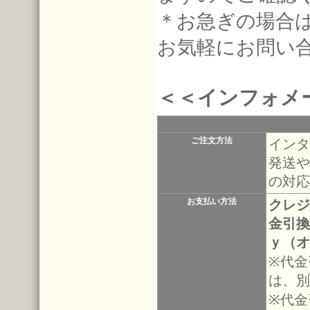
＊お急ぎの場合
お気軽にお問い
＜＜インフォメ
ご注文方法
インタ
発送や
の対応
お支払い方法
クレジ
金引換
ｙ（オ
※代金
は、別
※代金