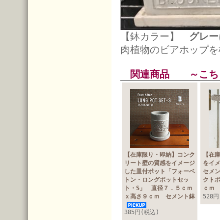
【鉢カラー】
グレー
肉植物のビアホップを
関連商品 ～こち
【在庫限り・即納】コンク
【在
リート壁の質感をイメージ
をイ
した皿付ポット「フォーベ
セメ
トン・ロングポットセッ
クト
ト・S」 直径７．５ｃｍ
ｃｍ
ｘ高さ９ｃｍ セメント鉢
528
385円(税込)