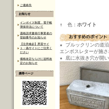
ご連絡先
お知らせ
インボイス制度、電子帳
↑ 色：
ホワイト
簿保存法について
適格請求書発行事業者の
登録番号のお知らせ
★ ブルックリンの道
【注意喚起】悪質サイ
ト・偽サイトにご注意く
エンボスレターが施さ
ださい
★ 底に水抜き穴が開
価格改定ならびに送料改
定のお知らせ
携帯ページ