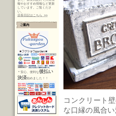
報やおすすめ情報など更新
しています。ご覧くださ
い。
店長日記はこちら >>
ご案内
後払い
＊安心、便利な
決済
始めました！！
コンクリート壁
な口縁の風合い