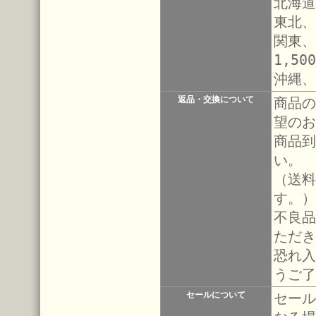
北海道
東北、
関東、
1,50
沖縄、
返品・交換について
商品の
望のお
商品到
い。
（送料
す。）
不良品
ただき
恐れ入
うご了
セールについて
セール