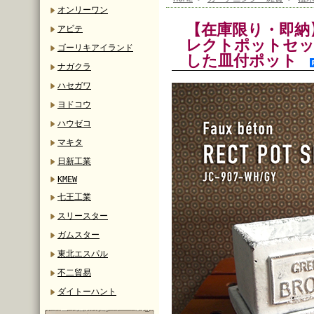
オンリーワン
【在庫限り・即納
アビテ
レクトポットセッ
ゴーリキアイランド
した皿付ポット
ナガクラ
ハセガワ
ヨドコウ
ハウゼコ
マキタ
日新工業
KMEW
七王工業
スリースター
ガムスター
東北エスパル
不二貿易
ダイトーハント