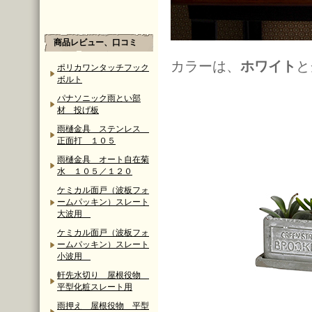
商品レビュー、口コミ
カラーは、
ホワイト
と
ポリカワンタッチフック
ボルト
パナソニック雨とい部
材 投げ板
雨樋金具 ステンレス
正面打 １０５
雨樋金具 オート自在菊
水 １０５／１２０
ケミカル面戸（波板フォ
ームパッキン）スレート
大波用
ケミカル面戸（波板フォ
ームパッキン）スレート
小波用
軒先水切り 屋根役物
平型化粧スレート用
雨押え 屋根役物 平型