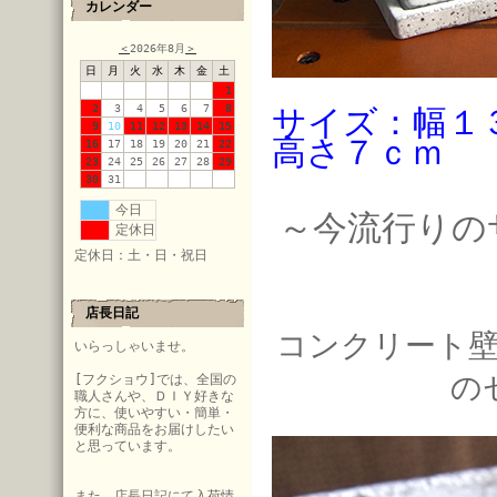
カレンダー
＜
2026年8月
＞
日
月
火
水
木
金
土
1
2
3
4
5
6
7
8
サイズ：幅１
9
10
11
12
13
14
15
高さ７ｃｍ
16
17
18
19
20
21
22
23
24
25
26
27
28
29
30
31
今日
～今流行りの
定休日
定休日：土・日・祝日
店長日記
コンクリート
いらっしゃいませ。
の
[フクショウ]では、全国の
職人さんや、ＤＩＹ好きな
方に、使いやすい・簡単・
便利な商品をお届けしたい
と思っています。
また、店長日記にて入荷情