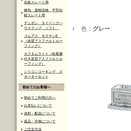
化粧スレート用
棟包 屋根役物 平型化
粧スレート用
デュポン タイベックハ
↑ 色：
グレー
ウスラップ ソフト
ゴムアス モラサンE
（改質アスファルトルー
フィング）
カスタムライト（粘着層
付き改質アスファルトル
ーフィング）
シリコンコーキング ス
ターターセット
初めてのお客様へ
初めてご利用の方へ
お支払いについて
送料・配送について
返品・交換について
ご注文方法