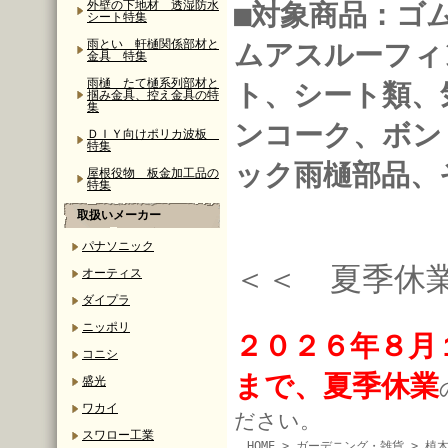
外壁の下地材 透湿防水
■対象商品：ゴ
シート特集
雨とい 軒樋関係部材と
ムアスルーフィ
金具 特集
雨樋 たて樋系列部材と
ト、シート類、
掴み金具、控え金具の特
集
ンコーク、ボン
ＤＩＹ向けポリカ波板
特集
ック雨樋部品、
屋根役物 板金加工品の
特集
取扱いメーカー
パナソニック
＜＜ 夏季休
オーティス
ダイプラ
ニッポリ
２０２６年８月
コニシ
まで、夏季休業
盛光
ワカイ
ださい。
スワロー工業
HOME
>
ガーデニング・雑貨
>
植