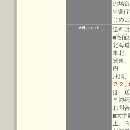
の場合
※銀行
じめご
送料について
送料は
■宅配
北海道
東北、
関東、
円
沖縄、
２２,
は、送
＊沖縄
お問合
■大型
上、３