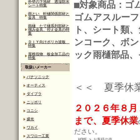
外壁の下地材 透湿防水
■対象商品：ゴ
シート特集
雨とい 軒樋関係部材と
ゴムアスルーフ
金具 特集
雨樋 たて樋系列部材と
ト、シート類、
掴み金具、控え金具の特
集
ンコーク、ボン
ＤＩＹ向けポリカ波板
特集
ック雨樋部品、
屋根役物 板金加工品の
特集
取扱いメーカー
パナソニック
＜＜ 夏季休
オーティス
ダイプラ
ニッポリ
２０２６年８月
コニシ
まで、夏季休業
盛光
ワカイ
ださい。
スワロー工業
HOME
> お客様の声