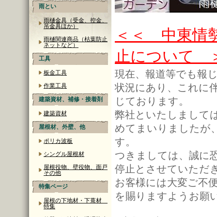
雨とい
雨樋金具（受金、控金、
吊金具ほか）
＜＜ 中東情
雨樋関連商品（枯葉防止
ネットなど）
止について 
工具
現在、報道等でも報
板金工具
状況にあり、これに
作業工具
じております。
建築資材、補修・接着剤
弊社といたしまして
建築資材
めてまいりましたが
屋根材、外壁、他
す。
ポリカ波板
つきましては、誠に
シングル屋根材
停止とさせていただ
屋根役物、壁役物、面戸
その他
お客様には大変ご不
特集ページ
を賜りますようお願
屋根の下地材・下葺材
特集