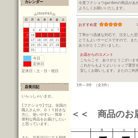
カレンダー
今度フクショウgardenの商品があ
よろしくお願いいたします。
＜
2026年8月
＞
日
月
火
水
木
金
土
おすすめ度
1
2
3
4
5
6
7
8
丁寧かつ迅速な対応で、注文した翌
9
10
11
12
13
14
15
とてもよいサービスですので、また
16
17
18
19
20
21
22
23
24
25
26
27
28
29
ありがとうございました。
30
31
お店からのコメント
今日
こちらこそ ありがとうございま
定休日
これからもよりよいショップ運営
宜しくお願いします。またのご利
定休日：土・日・祝日
1件～3件 （全3件）
店長日記
いらっしゃいませ。
[フクショウ]では、全国の
職人さんや、ＤＩＹ好きな
＜＜ 商品のお
方に、使いやすい・簡単・
便利な商品をお届けしたい
と思っています。
また、店長日記にて入荷情