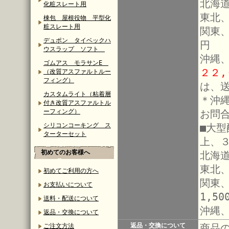
北海道
化粧スレート用
東北、
棟包 屋根役物 平型化
粧スレート用
関東
デュポン タイベックハ
円
ウスラップ ソフト
沖縄
ゴムアス モラサンE
２２
（改質アスファルトルー
フィング）
は、
カスタムライト（粘着層
＊沖
付き改質アスファルトル
ーフィング）
お問
シリコンコーキング ス
■大
ターターセット
上、
初めてのお客様へ
北海道
東北、
初めてご利用の方へ
関東
お支払いについて
1,50
送料・配送について
沖縄
返品・交換について
返品・交換について
商品
ご注文方法