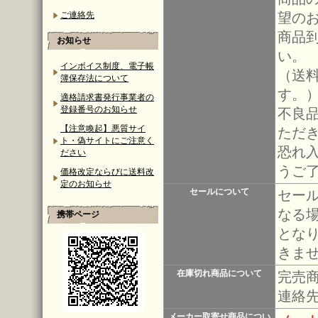
望の
ご連絡先
商品
お知らせ
い。
インボイス制度、電子帳
（送
簿保存法について
す。
適格請求書発行事業者の
登録番号のお知らせ
不良
【注意喚起】悪質サイ
ただ
ト・偽サイトにご注意く
恐れ
ださい
うご
価格改定ならびに送料改
定のお知らせ
セールについて
セー
なる
携帯ページ
とな
きま
在庫切れ商品について
完売
連絡
メーカー取寄せ商品につい