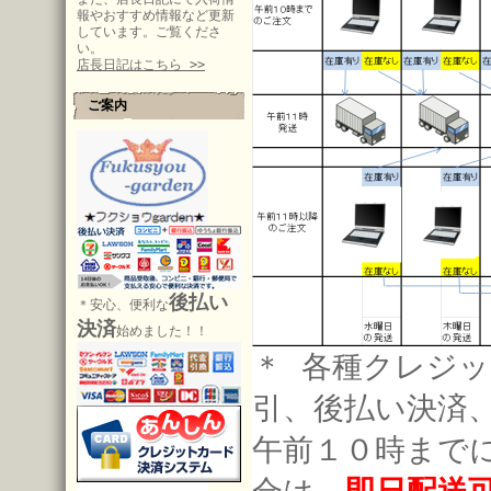
報やおすすめ情報など更新
しています。ご覧くださ
い。
店長日記はこちら >>
ご案内
後払い
＊安心、便利な
決済
始めました！！
＊ 各種クレジッ
引、後払い決済
午前１０時まで