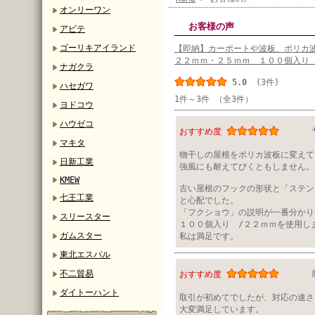
オンリーワン
お客様の声
アビテ
ゴーリキアイランド
【即納】カーポートや波板、ポリカ
２２ｍｍ・２５ｍｍ １００個入
ナガクラ
5.0
(3件)
ハセガワ
1件～3件 （全3件）
ヨドコウ
ハウゼコ
おすすめ度
マキタ
物干しの屋根をポリカ波板に変えて
日新工業
強風にも耐えてびくともしません。
KMEW
古い屋根のフックの形状と「ステン
七王工業
と心配でした。
「フクショウ」の説明が一番分かり
スリースター
１００個入り /２２ｍｍを使用し
ガムスター
私は満足です。
東北エスパル
不二貿易
おすすめ度
ダイトーハント
取引が初めてでしたが、対応の速さ
大変満足しています。