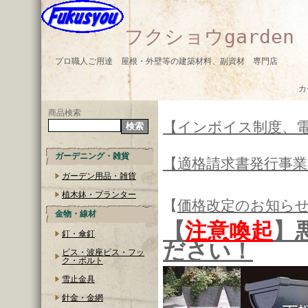
フクショウgarden
プロ職人ご用達 屋根・外壁等の建築材料、副資材 専門店
カ
商品検索
【インボイス制度、
ガーデニング・雑貨
【適格請求書発行事
ガーデン用品・雑貨
植木鉢・プランター
【
価格改定のお知ら
金物・線材
【
注意喚起
】
釘・傘釘
ださい！
ビス・波座ビス・フッ
ク・ボルト
雪止金具
針金・金網