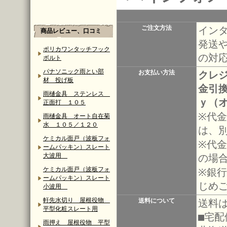
ご注文方法
イン
商品レビュー、口コミ
発送
ポリカワンタッチフック
の対
ボルト
パナソニック雨とい部
お支払い方法
クレ
材 投げ板
金引
雨樋金具 ステンレス
ｙ（
正面打 １０５
※代
雨樋金具 オート自在菊
水 １０５／１２０
は、
ケミカル面戸（波板フォ
※代金
ームパッキン）スレート
大波用
の場
ケミカル面戸（波板フォ
※銀
ームパッキン）スレート
じめ
小波用
軒先水切り 屋根役物
送料について
送料
平型化粧スレート用
■宅
雨押え 屋根役物 平型