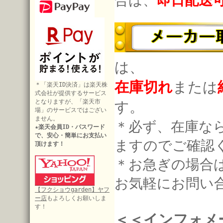
合は、
即日配送
は、
在庫切れ
または
＊「楽天ID決済」は楽天株
式会社が提供するサービス
となりますが、「楽天市
す。
場」のサービスではござい
ません。
＊必ず、在庫な
★楽天会員ID・パスワード
で、安心・簡単にお支払い
ますのでご確認
頂けます！
＊お急ぎの場合
お気軽にお問い
【フクショウgarden】ヤフ
ー店
もよろしくお願いしま
す！
＜＜インフォメ