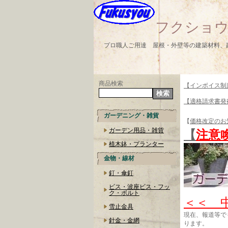
フクショウg
プロ職人ご用達 屋根・外壁等の建築材料、
商品検索
【インボイス制
【適格請求書発
ガーデニング・雑貨
【
価格改定のお
ガーデン用品・雑貨
【
注意
植木鉢・プランター
金物・線材
釘・傘釘
ビス・波座ビス・フッ
ク・ボルト
＜＜ 
雪止金具
現在、報道等で
針金・金網
ります。