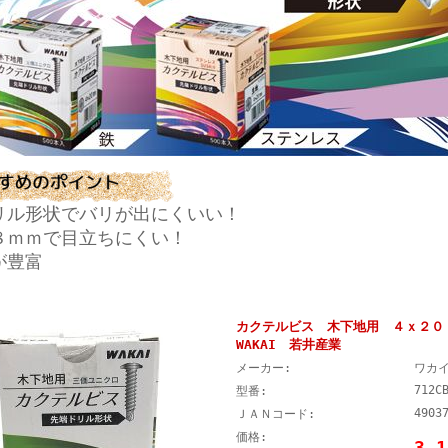
リル形状でバリが出にくいい！
８ｍｍで目立ちにくい！
が豊富
カクテルビス 木下地用 ４ｘ２
WAKAI 若井産業
メーカー:
ワカ
712C
型番:
4903
ＪＡＮコード:
価格:
3,