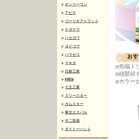
オンリーワン
アビテ
ゴーリキアイランド
ナガクラ
ハセガワ
ヨドコウ
ハウゼコ
マキタ
◎先端ド
日新工業
◎頭部径
KMEW
◎カラー
七王工業
スリースター
ガムスター
東北エスパル
不二貿易
ダイトーハント