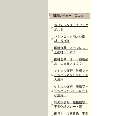
商品レビュー、口コミ
ポリカワンタッチフック
ボルト
パナソニック雨とい部
材 投げ板
雨樋金具 ステンレス
正面打 １０５
雨樋金具 オート自在菊
水 １０５／１２０
ケミカル面戸（波板フォ
ームパッキン）スレート
大波用
ケミカル面戸（波板フォ
ームパッキン）スレート
小波用
軒先水切り 屋根役物
平型化粧スレート用
雨押え 屋根役物 平型