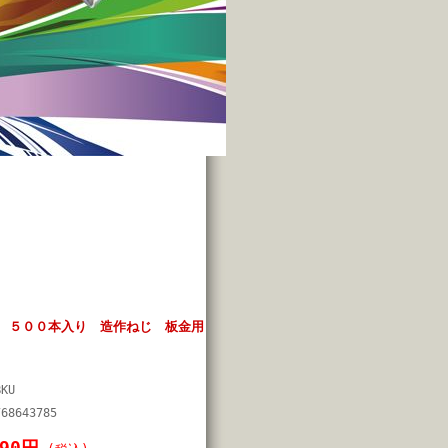
０ ５００本入り 造作ねじ 板金用
イ
BKU
768643785
190円