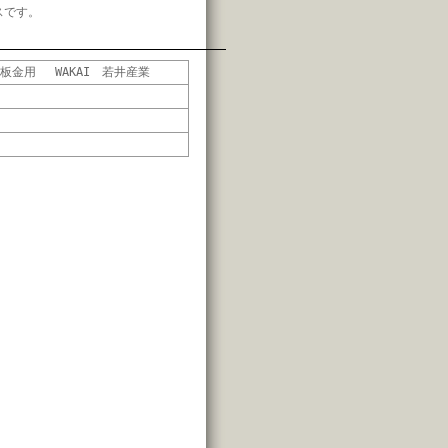
スです。
金用 WAKAI 若井産業