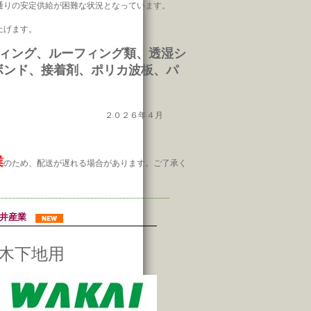
通りの安定供給が困難な状況となっています。
。
上げます。
フィング、ルーフィング類、透湿シ
ボンド、接着剤、ポリカ波板、パ
２０２６年４月
業
のため、配送が遅れる場合があります。ご了承く
若井産業
木下地用