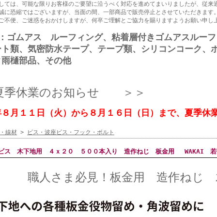
しては、可能な限りお客様のご要望に沿うべく対応を進めてまいりましたが、従来
誠に恐縮ではございますが、当面の間、一部商品で販売停止とさせていただきます
ご不便、ご迷惑をおかけしますが、何卒ご理解とご協力を賜りますようお願い申し
品：ゴムアス ルーフィング、粘着層付きゴムアスルー
ート類、気密防水テープ、テープ類、シリコンコーク、
ク雨樋部品、その他
夏季休業のお知らせ ＞＞
年８月１１日（火）から８月１６日（日）まで、夏季休
・線材
>
ビス・波座ビス・フック・ボルト
ビス 木下地用 ４ｘ２０ ５００本入り 造作ねじ 板金用 WAKAI 
職人さま必見！板金用 造作ねじ 