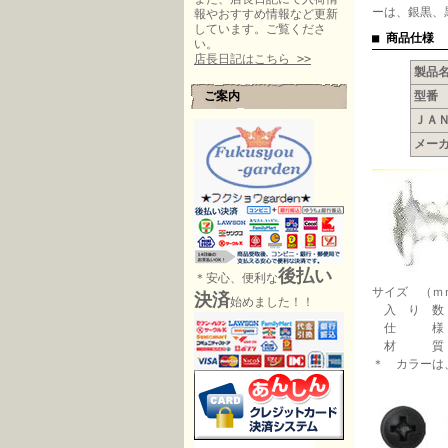
ーは、銀黒、
報やおすすめ情報など更新
しています。ご覧くださ
■ 商品仕様
い。
店長日記はこちら >>
製品
ご案内
型番
ＪＡ
メー
後払い
＊安心、便利な
サイズ （ｍ
決済
始めました！！
入 り 数
仕 様 
材 質
＊ カラー