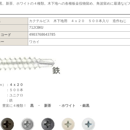
黒、新茶、ホワイトの４種類。木下地への各種板金役物留め、角波留めに最適なビ
名
カクテルビス 木下地用 ４ｘ２０ ５００本入り 造作ねじ 板
712CBKU
4903768643785
Ｎコード
カー
ワカイ
ｍ）：
４ｘ２０
 ：５００本
：ユニクロ
 ：鉄
は、豊富に４種類！
黒 ・ 新茶 ・ホワイト ・銀黒