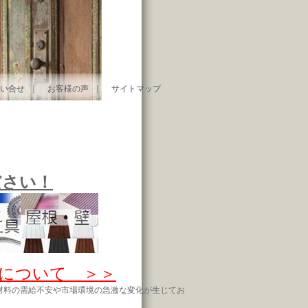
い合せ
｜
お客様の声
｜
サイトマップ
ださい！
について ＞＞
材料の需給不安や市場環境の急激な変化が生じてお