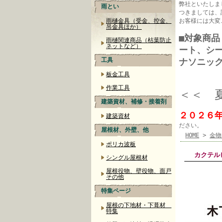
弊社といたしま
雨とい
つきましては、
雨樋金具（受金、控金、
お客様には大変
吊金具ほか）
■対象商
雨樋関連商品（枯葉防止
ネットなど）
ート、シ
工具
ナソニッ
板金工具
作業工具
＜＜ 
建築資材、補修・接着剤
２０２６
建築資材
ださい。
屋根材、外壁、他
HOME
>
金物
ポリカ波板
カクテル
シングル屋根材
屋根役物、壁役物、面戸
その他
特集ページ
屋根の下地材・下葺材
特集