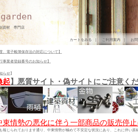
arden
副資材 専門店
カートをみる
｜
ご利用案内
｜
お問
度、電子帳簿保存法の対応について】
行事業者登録番号のお知らせ】
知らせ
】
喚起
】悪質サイト・偽サイトにご注意く
中東情勢の悪化に伴う一部商品の販売停止
も報じられております通り、中東情勢が極めて不安定な状況にあり、これに伴い原