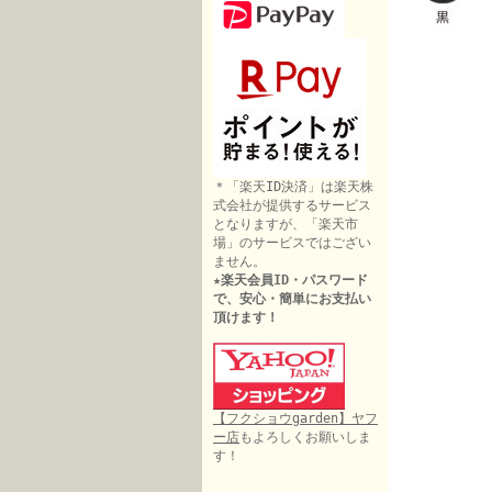
＊「楽天ID決済」は楽天株
式会社が提供するサービス
となりますが、「楽天市
場」のサービスではござい
ません。
★楽天会員ID・パスワード
で、安心・簡単にお支払い
頂けます！
【フクショウgarden】ヤフ
ー店
もよろしくお願いしま
す！