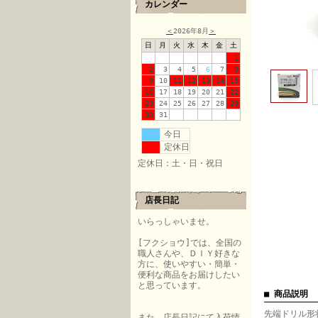
カレンダー
＜
2026年8月
＞
日
月
火
水
木
金
土
1
2
3
4
5
6
7
8
9
10
11
12
13
14
15
16
17
18
19
20
21
22
23
24
25
26
27
28
29
30
31
今日
定休日
定休日：土・日・祝日
店長日記
いらっしゃいませ。
[フクショウ]では、全国の
職人さんや、ＤＩＹ好きな
方に、使いやすい・簡単・
便利な商品をお届けしたい
と思っています。
■ 商品説明
先端ドリル形
また、店長日記にて入荷情