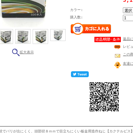
カラー:
購入数:
返品
レビ
拡大表示
この
友達
状でバリが出にくく、頭部径８ｍｍで目立ちにくい板金用造作ねじ【カクテルビス