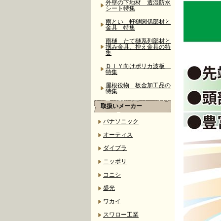
外壁の下地材 透湿防水
シート特集
雨とい 軒樋関係部材と
金具 特集
雨樋 たて樋系列部材と
掴み金具、控え金具の特
集
ＤＩＹ向けポリカ波板
特集
屋根役物 板金加工品の
特集
取扱いメーカー
パナソニック
オーティス
ダイプラ
ニッポリ
コニシ
盛光
ワカイ
スワロー工業