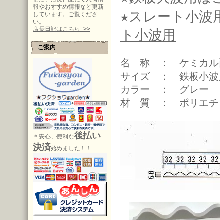
報やおすすめ情報など更新
★スレート小波
しています。ご覧くださ
い。
店長日記はこちら >>
ト小波用
ご案内
名 称 ： ケミカル
サイズ ： 鉄板小波
カラー ： グレー
材 質 ： ポリエチ
後払い
＊安心、便利な
決済
始めました！！