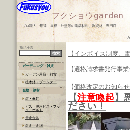
フクショウgarden
プロ職人ご用達 屋根・外壁等の建築材料、副資材 専門店
商品検索
【インボイス制度、
ガーデニング・雑貨
【適格請求書発行事業
ガーデン用品・雑貨
植木鉢・プランター
【
価格改定のお知らせ
金物・線材
【
注意喚起
】
釘・傘釘
ださい！
ビス・波座ビス・フッ
ク・ボルト
雪止金具
針金・金網