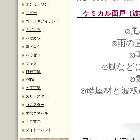
オンリーワン
ケミカル面戸（
アビテ
ゴーリキアイランド
◎
ナガクラ
ハセガワ
◎雨の
ヨドコウ
◎
ハウゼコ
マキタ
◎風など
日新工業
◎
KMEW
◎母屋材と波
七王工業
スリースター
ガムスター
東北エスパル
不二貿易
ダイトーハント