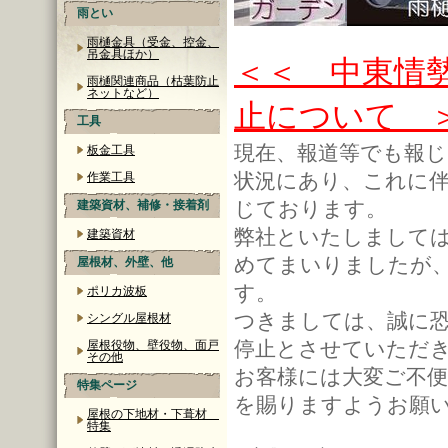
雨とい
雨樋金具（受金、控金、
吊金具ほか）
＜＜ 中東情
雨樋関連商品（枯葉防止
ネットなど）
止について 
工具
現在、報道等でも報
板金工具
状況にあり、これに伴
作業工具
じております。
建築資材、補修・接着剤
弊社といたしまして
建築資材
めてまいりましたが
屋根材、外壁、他
す。
ポリカ波板
つきましては、誠に
シングル屋根材
停止とさせていただ
屋根役物、壁役物、面戸
その他
お客様には大変ご不
特集ページ
を賜りますようお願
屋根の下地材・下葺材
特集