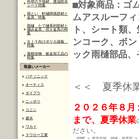
外壁の下地材 透湿防水
■対象商品：ゴ
シート特集
雨とい 軒樋関係部材と
ムアスルーフィ
金具 特集
雨樋 たて樋系列部材と
ト、シート類、
掴み金具、控え金具の特
集
ンコーク、ボン
ＤＩＹ向けポリカ波板
特集
ック雨樋部品、
屋根役物 板金加工品の
特集
取扱いメーカー
パナソニック
＜＜ 夏季休
オーティス
ダイプラ
ニッポリ
２０２６年８月
コニシ
まで、夏季休業
盛光
ワカイ
ださい。
スワロー工業
HOME
>
建築資材、補修・接着剤