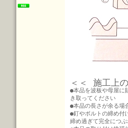
＜＜ 施工上
●本品を波板や母屋に
き取ってください
●本品の長さが余る場
●釘やボルトの締め付
締め過ぎて完全につぶ