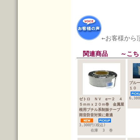
←お客様から
関連商品 ～こち
ブル
１０
6,38
ゼトロ ＮＶ αー２ ４
５ｍｍｘ２０ｍ巻 金属屋
根用ブチル系制振テープ
雨音防音対策に最適
3,300円(税込)
在庫 3 巻