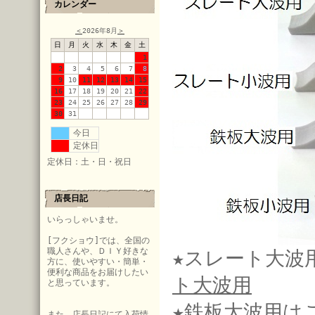
カレンダー
＜
2026年8月
＞
日
月
火
水
木
金
土
1
2
3
4
5
6
7
8
9
10
11
12
13
14
15
16
17
18
19
20
21
22
23
24
25
26
27
28
29
30
31
今日
定休日
定休日：土・日・祝日
店長日記
いらっしゃいませ。
[フクショウ]では、全国の
職人さんや、ＤＩＹ好きな
★スレート大波
方に、使いやすい・簡単・
便利な商品をお届けしたい
ト大波用
と思っています。
★鉄板大波用は
また、店長日記にて入荷情