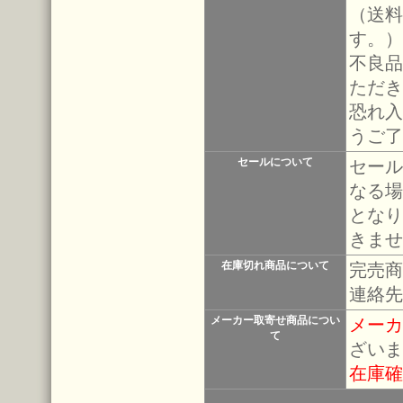
（送料
す。）
不良品
ただき
恐れ入
うご了
セールについて
セール
なる場
となり
きませ
在庫切れ商品について
完売商
連絡先
メーカー取寄せ商品につい
メーカ
て
ざいま
在庫確