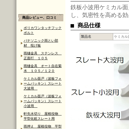
鉄板小波用ケミカル面
し、気密性を高める効
商品レビュー、口コミ
■ 商品仕様
ポリカワンタッチフック
ボルト
製品名
ケミカル
パナソニック雨とい部
材 投げ板
雨樋金具 ステンレス
正面打 １０５
雨樋金具 オート自在菊
水 １０５／１２０
ケミカル面戸（波板フォ
ームパッキン）スレート
大波用
ケミカル面戸（波板フォ
ームパッキン）スレート
小波用
軒先水切り 屋根役物
平型化粧スレート用
雨押え 屋根役物 平型