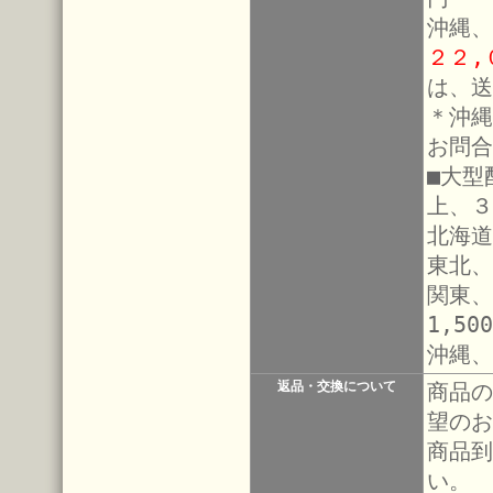
沖縄、
２２,
は、送
＊沖縄
お問合
■大型
上、３
北海道
東北、
関東、
1,50
沖縄、
返品・交換について
商品の
望のお
商品到
い。