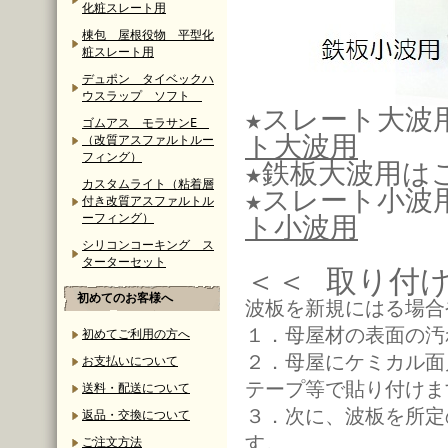
化粧スレート用
棟包 屋根役物 平型化
粧スレート用
デュポン タイベックハ
ウスラップ ソフト
★スレート大波
ゴムアス モラサンE
ト大波用
（改質アスファルトルー
フィング）
★鉄板大波用は
カスタムライト（粘着層
★スレート小波
付き改質アスファルトル
ーフィング）
ト小波用
シリコンコーキング ス
ターターセット
＜＜ 取り付
初めてのお客様へ
波板を新規にはる場合
１．母屋材の表面の汚
初めてご利用の方へ
２．母屋にケミカル面
お支払いについて
テープ等で貼り付けま
送料・配送について
３．次に、波板を所定
返品・交換について
す。
ご注文方法