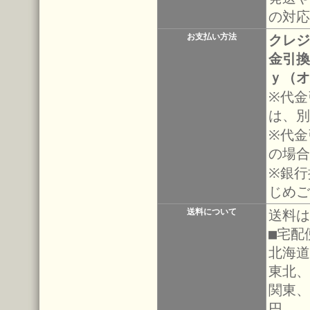
の対応
お支払い方法
クレジ
金引換
ｙ（オ
※代金
は、別
※代金
の場合
※銀行
じめご
送料について
送料は
■宅配
北海道
東北、
関東、
円