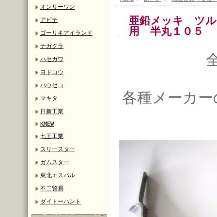
オンリーワン
亜鉛メッキ ツル
アビテ
用 半丸１０
ゴーリキアイランド
ナガクラ
ハセガワ
ヨドコウ
ハウゼコ
各種メーカー
マキタ
日新工業
KMEW
七王工業
スリースター
ガムスター
東北エスパル
不二貿易
ダイトーハント