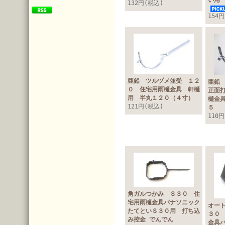
い用
132円(税込)
154
亜鉛 ツルヅメ並受 １２
亜鉛
０ 住宅用雨樋金具 軒樋
正面
用 半丸１２０（４寸）
樋金
121円(税込)
110
角ガルつかみ Ｓ３０ 住
宅用雨樋金具パナソニック
オー
たてといＳ３０用 打ち込
３０
み控金 でんでん
金具