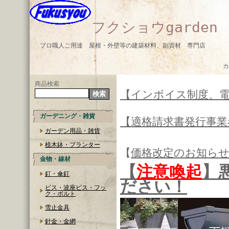
フクショウgarden
プロ職人ご用達 屋根・外壁等の建築材料、副資材 専門店
カ
商品検索
【インボイス制度、
ガーデニング・雑貨
【適格請求書発行事業
ガーデン用品・雑貨
植木鉢・プランター
【
価格改定のお知ら
金物・線材
【
注意喚起
】
釘・傘釘
ださい！
ビス・波座ビス・フッ
ク・ボルト
雪止金具
針金・金網