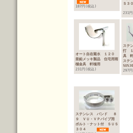
Ｓ３
187円(税込)
231
ステ
打 
オート自在菊水 １２０
具 
亜鉛メッキ製品 住宅用雨
ステ
樋金具 軒樋用
SUS
231円(税込)
297
ステンレス バンド ８
９ ＶＵ・ＶＰパイプ用
ボルト・ナット付 ＳＵＳ
３０４