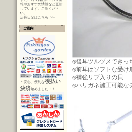
報やおすすめ情報など更新
しています。ご覧くださ
い。
店長日記はこちら >>
ご案内
◎後耳ツルヅメできっ
◎前耳はソフトな受け
◎補強リブ入りの貝
後払い
＊安心、便利な
◎ハリガネ施工可能な
決済
始めました！！