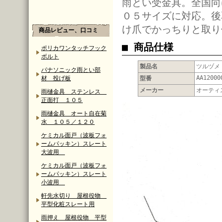
雨とい受金具。全国向
０５サイズに対応。後
け爪でかっちりと取り
商品レビュー、口コミ
■ 商品仕様
ポリカワンタッチフック
ボルト
製品名
ツルヅ
パナソニック雨とい部
AA12000
材 投げ板
型番
メーカー
オーティ
雨樋金具 ステンレス
正面打 １０５
雨樋金具 オート自在菊
水 １０５／１２０
ケミカル面戸（波板フォ
ームパッキン）スレート
大波用
ケミカル面戸（波板フォ
ームパッキン）スレート
小波用
軒先水切り 屋根役物
平型化粧スレート用
雨押え 屋根役物 平型