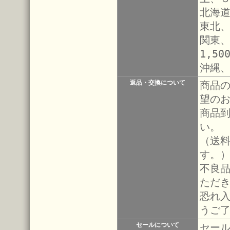
北海道
東北、
関東
1,50
沖縄
返品・交換について
商品
望の
商品
い。
（送
す。
不良
ただ
恐れ
うご
セールについて
セー