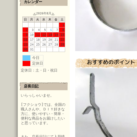
カレンダー
＜
2026年8月
＞
日
月
火
水
木
金
土
1
2
3
4
5
6
7
8
9
10
11
12
13
14
15
16
17
18
19
20
21
22
23
24
25
26
27
28
29
30
31
今日
定休日
定休日：土・日・祝日
店長日記
いらっしゃいませ。
[フクショウ]では、全国の
職人さんや、ＤＩＹ好きな
方に、使いやすい・簡単・
便利な商品をお届けしたい
と思っています。
また、店長日記にて入荷情