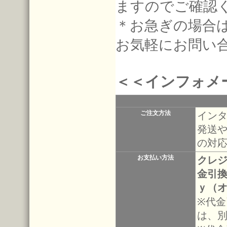
ますのでご確認
＊お急ぎの場合
お気軽にお問い
＜＜インフォメ
ご注文方法
インタ
発送
の対
お支払い方法
クレジ
金引
ｙ（
※代
は、