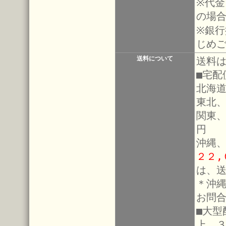
※代金
の場
※銀
じめ
送料について
送料は
■宅配
北海道
東北、
関東、
円
沖縄
２２,
は、
＊沖
お問
■大
上、