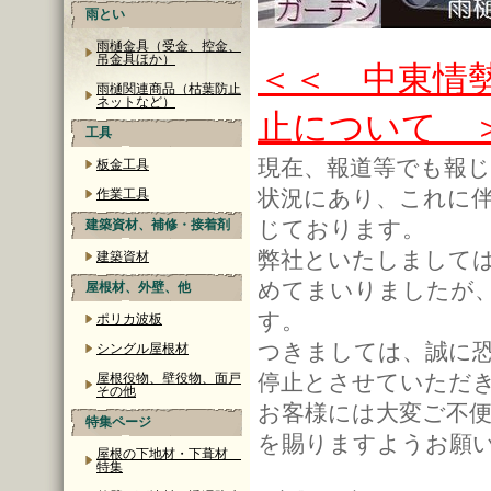
雨とい
雨樋金具（受金、控金、
吊金具ほか）
＜＜ 中東情
雨樋関連商品（枯葉防止
ネットなど）
止について 
工具
現在、報道等でも報
板金工具
状況にあり、これに
作業工具
じております。
建築資材、補修・接着剤
弊社といたしまして
建築資材
めてまいりましたが
屋根材、外壁、他
す。
ポリカ波板
つきましては、誠に
シングル屋根材
停止とさせていただ
屋根役物、壁役物、面戸
その他
お客様には大変ご不
特集ページ
を賜りますようお願
屋根の下地材・下葺材
特集