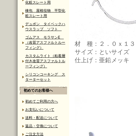
化粧スレート用
棟包 屋根役物 平型化
粧スレート用
デュポン タイベックハ
ウスラップ ソフト
ゴムアス モラサンE
材 種：２．０ｘ１３
（改質アスファルトルー
フィング）
サイズ：といサイズ
カスタムライト（粘着層
仕上げ：亜鉛メッキ
付き改質アスファルトル
ーフィング）
シリコンコーキング ス
ターターセット
初めてのお客様へ
初めてご利用の方へ
お支払いについて
送料・配送について
返品・交換について
ご注文方法