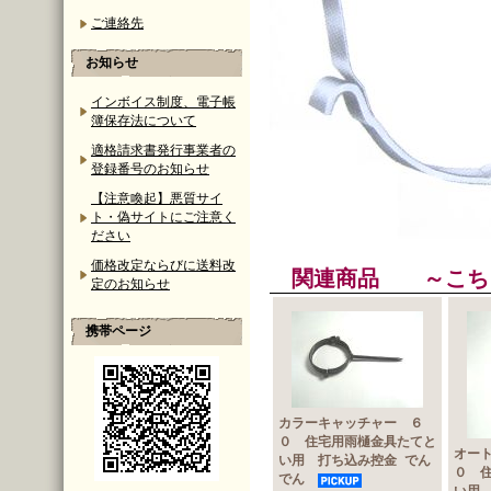
ご連絡先
お知らせ
インボイス制度、電子帳
簿保存法について
適格請求書発行事業者の
登録番号のお知らせ
【注意喚起】悪質サイ
ト・偽サイトにご注意く
ださい
価格改定ならびに送料改
関連商品 ～こち
定のお知らせ
携帯ページ
カラーキャッチャー ６
０ 住宅用雨樋金具たてと
オー
い用 打ち込み控金 でん
０ 
でん