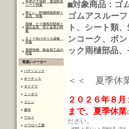
外壁の下地材 透湿防水
■対象商品：ゴ
シート特集
雨とい 軒樋関係部材と
ゴムアスルーフ
金具 特集
雨樋 たて樋系列部材と
ト、シート類、
掴み金具、控え金具の特
集
ンコーク、ボン
ＤＩＹ向けポリカ波板
特集
ック雨樋部品、
屋根役物 板金加工品の
特集
取扱いメーカー
パナソニック
＜＜ 夏季休
オーティス
ダイプラ
ニッポリ
２０２６年８月
コニシ
まで、夏季休業
盛光
ワカイ
ださい。
スワロー工業
HOME
>
雨とい
>
雨樋金具（受金