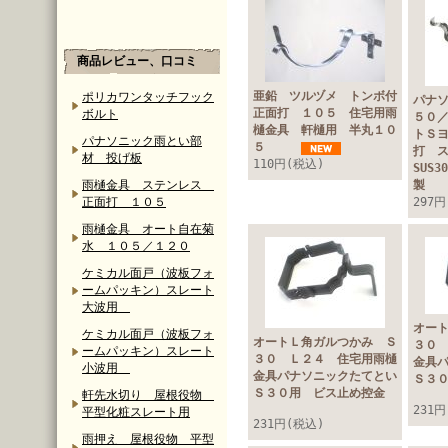
商品レビュー、口コミ
亜鉛 ツルヅメ トンボ付
ポリカワンタッチフック
パナ
正面打 １０５ 住宅用雨
ボルト
５０
樋金具 軒樋用 半丸１０
トＳ
パナソニック雨とい部
５
打 
材 投げ板
110円(税込)
SUS
雨樋金具 ステンレス
正面打 １０５
297
雨樋金具 オート自在菊
水 １０５／１２０
ケミカル面戸（波板フォ
ームパッキン）スレート
大波用
オー
ケミカル面戸（波板フォ
オートＬ角ガルつかみ Ｓ
３０
ームパッキン）スレート
３０ Ｌ２４ 住宅用雨樋
金具
小波用
金具パナソニックたてとい
Ｓ３
Ｓ３０用 ビス止め控金
軒先水切り 屋根役物
231
平型化粧スレート用
231円(税込)
雨押え 屋根役物 平型