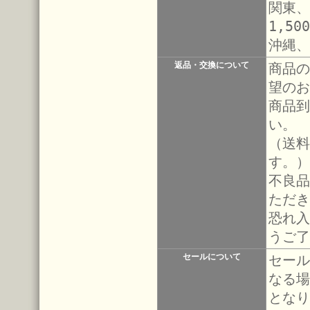
関東、
1,50
沖縄、
返品・交換について
商品の
望のお
商品到
い。
（送料
す。）
不良品
ただき
恐れ入
うご了
セールについて
セール
なる場
となり