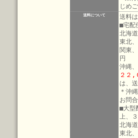
じめご
送料について
送料は
■宅配
北海道
東北、
関東、
円
沖縄、
２２,
は、送
＊沖縄
お問合
■大型
上、３
北海道
東北、