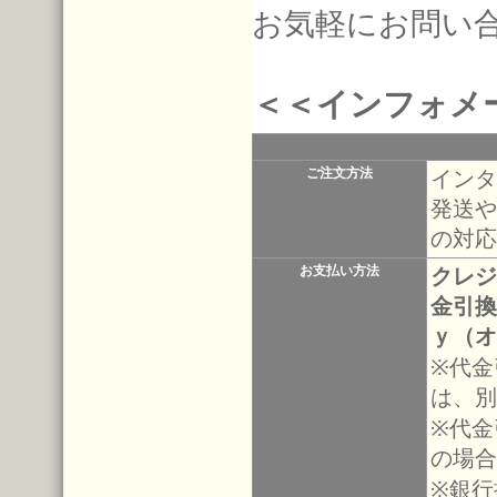
お気軽にお問い
＜＜インフォメ
ご注文方法
インタ
発送や
の対応
お支払い方法
クレジ
金引換
ｙ（オ
※代金
は、別
※代金
の場合
※銀行