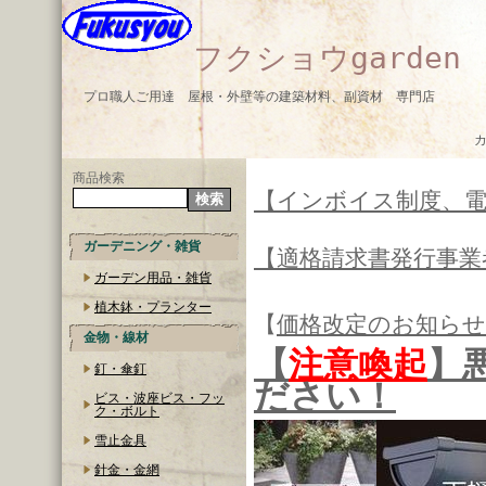
フクショウgarden
プロ職人ご用達 屋根・外壁等の建築材料、副資材 専門店
商品検索
【インボイス制度、
ガーデニング・雑貨
【適格請求書発行事業
ガーデン用品・雑貨
植木鉢・プランター
【
価格改定のお知らせ
金物・線材
【
注意喚起
】
釘・傘釘
ださい！
ビス・波座ビス・フッ
ク・ボルト
雪止金具
針金・金網