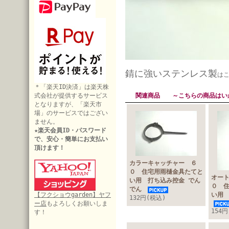
錆に強いステンレス製
はこ
＊「楽天ID決済」は楽天株
式会社が提供するサービス
関連商品 ～こちらの商品はい
となりますが、「楽天市
場」のサービスではござい
ません。
★楽天会員ID・パスワード
で、安心・簡単にお支払い
頂けます！
カラーキャッチャー ６
０ 住宅用雨樋金具たてと
オー
い用 打ち込み控金 でん
０ 
でん
【フクショウgarden】ヤフ
い用
132円(税込)
ー店
もよろしくお願いしま
154
す！