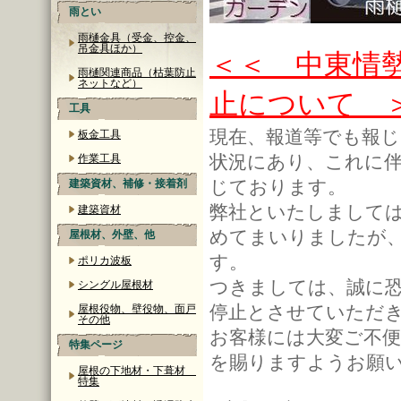
雨とい
雨樋金具（受金、控金、
吊金具ほか）
＜＜ 中東情
雨樋関連商品（枯葉防止
ネットなど）
止について 
工具
現在、報道等でも報
板金工具
状況にあり、これに伴
作業工具
じております。
建築資材、補修・接着剤
弊社といたしまして
建築資材
めてまいりましたが
屋根材、外壁、他
す。
ポリカ波板
つきましては、誠に
シングル屋根材
停止とさせていただ
屋根役物、壁役物、面戸
その他
お客様には大変ご不
特集ページ
を賜りますようお願
屋根の下地材・下葺材
特集