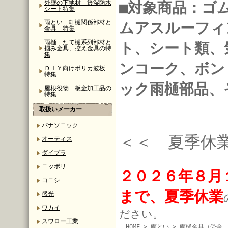
外壁の下地材 透湿防水
■対象商品：ゴ
シート特集
雨とい 軒樋関係部材と
ムアスルーフィ
金具 特集
雨樋 たて樋系列部材と
ト、シート類、
掴み金具、控え金具の特
集
ンコーク、ボン
ＤＩＹ向けポリカ波板
特集
ック雨樋部品、
屋根役物 板金加工品の
特集
取扱いメーカー
パナソニック
＜＜ 夏季休
オーティス
ダイプラ
ニッポリ
２０２６年８月
コニシ
まで、夏季休業
盛光
ワカイ
ださい。
スワロー工業
HOME
>
雨とい
>
雨樋金具（受金