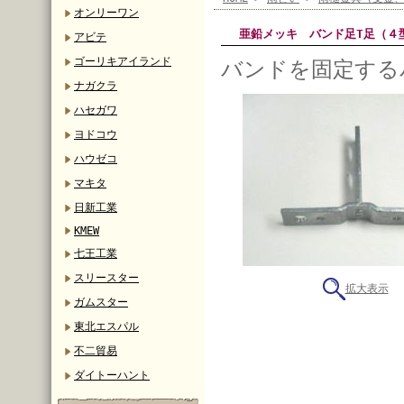
オンリーワン
亜鉛メッキ バンド足T足（
アビテ
ゴーリキアイランド
バンドを固定する
ナガクラ
ハセガワ
ヨドコウ
ハウゼコ
マキタ
日新工業
KMEW
七王工業
スリースター
拡大表示
ガムスター
東北エスパル
不二貿易
ダイトーハント