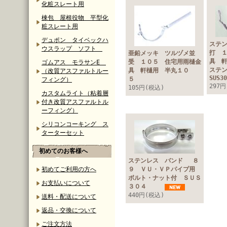
化粧スレート用
棟包 屋根役物 平型化
粧スレート用
デュポン タイベックハ
ステ
ウスラップ ソフト
打 
亜鉛メッキ ツルヅメ並
具 
受 １０５ 住宅用雨樋金
ゴムアス モラサンE
ステ
具 軒樋用 半丸１０
（改質アスファルトルー
SUS
５
フィング）
297
105円(税込)
カスタムライト（粘着層
付き改質アスファルトル
ーフィング）
シリコンコーキング ス
ターターセット
初めてのお客様へ
ステンレス バンド ８
初めてご利用の方へ
９ ＶＵ・ＶＰパイプ用
ボルト・ナット付 ＳＵＳ
お支払いについて
３０４
440円(税込)
送料・配送について
返品・交換について
ご注文方法