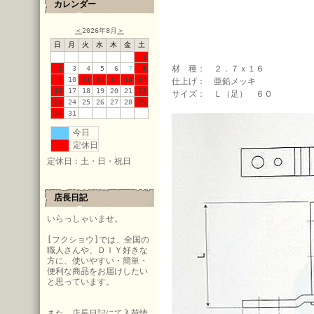
カレンダー
＜
2026年8月
＞
日
月
火
水
木
金
土
1
材 種： ２．７ｘ１６
2
3
4
5
6
7
8
9
10
11
12
13
14
15
仕上げ： 亜鉛メッキ
16
17
18
19
20
21
22
サイズ： Ｌ（足） ６０
23
24
25
26
27
28
29
30
31
今日
定休日
定休日：土・日・祝日
店長日記
いらっしゃいませ。
[フクショウ]では、全国の
職人さんや、ＤＩＹ好きな
方に、使いやすい・簡単・
便利な商品をお届けしたい
と思っています。
また、店長日記にて入荷情