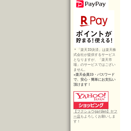
＊「楽天ID決済」は楽天株
式会社が提供するサービス
となりますが、「楽天市
場」のサービスではござい
ません。
★楽天会員ID・パスワード
で、安心・簡単にお支払い
頂けます！
【フクショウgarden】ヤフ
ー店
もよろしくお願いしま
す！