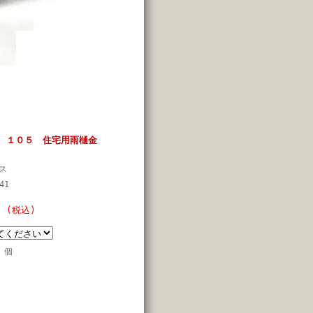
 １０５ 住宅用雨樋金
ス
41
円
(税込)
個