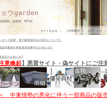
ョウgarden
建築材料、副資材 専門店
カートをみる
｜
ご利用案内
｜
お問い合せ
ンボイス制度、電子帳簿保存法の対応について】
格請求書発行事業者登録番号のお知らせ】
格改定のお知らせ
】
注意喚起
】悪質サイト・偽サイトにご注
＜ 中東情勢の悪化に伴う一部商品の販