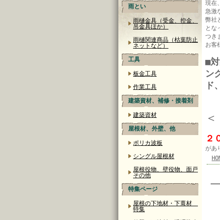
現在
雨とい
急激
弊社
雨樋金具（受金、控金、
吊金具ほか）
とな
つき
雨樋関連商品（枯葉防止
お客
ネットなど）
工具
■
ン
板金工具
ド
作業工具
建築資材、補修・接着剤
＜
建築資材
屋根材、外壁、他
２
ポリカ波板
があ
シングル屋根材
HO
屋根役物、壁役物、面戸
その他
特集ページ
屋根の下地材・下葺材
特集