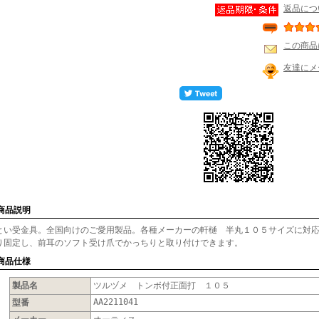
返品につ
この商品
友達にメ
 商品説明
とい受金具。全国向けのご愛用製品。各種メーカーの軒樋 半丸１０５サイズに対
り固定し、前耳のソフト受け爪でかっちりと取り付けできます。
 商品仕様
製品名
ツルヅメ トンボ付正面打 １０５
AA2211041
型番