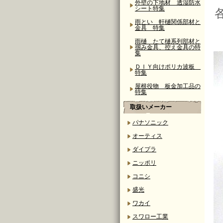
外壁の下地材 透湿防水
シート特集
雨とい 軒樋関係部材と
金具 特集
雨樋 たて樋系列部材と
掴み金具、控え金具の特
集
ＤＩＹ向けポリカ波板
特集
屋根役物 板金加工品の
特集
取扱いメーカー
パナソニック
オーティス
ダイプラ
ニッポリ
コニシ
盛光
ワカイ
スワロー工業