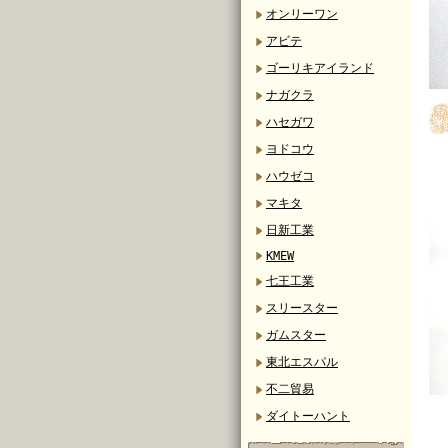
オンリーワン
アビテ
ゴーリキアイランド
ナガクラ
ハセガワ
ヨドコウ
ハウゼコ
マキタ
日新工業
KMEW
七王工業
スリースター
ガムスター
東北エスパル
不二貿易
ダイトーハント