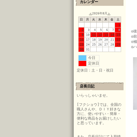
カレンダー
＜
2026年8月
＞
日
月
火
水
木
金
土
1
2
3
4
5
6
7
8
◎
9
10
11
12
13
14
15
◎
16
17
18
19
20
21
22
◎
23
24
25
26
27
28
29
◎
30
31
今日
定休日
定休日：土・日・祝日
店長日記
いらっしゃいませ。
[フクショウ]では、全国の
職人さんや、ＤＩＹ好きな
方に、使いやすい・簡単・
便利な商品をお届けしたい
と思っています。
また、店長日記にて入荷情