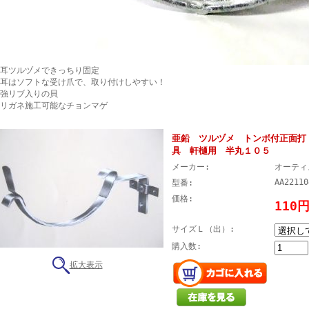
後耳ツルヅメできっちり固定
前耳はソフトな受け爪で、取り付けしやすい！
補強リブ入りの貝
ハリガネ施工可能なチョンマゲ
亜鉛 ツルヅメ トンボ付正面打
具 軒樋用 半丸１０５
メーカー:
オーティ
AA22110
型番:
価格:
110
サイズＬ（出）:
購入数:
拡大表示