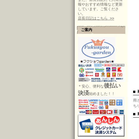
報やおすすめ情報など更新
しています。ご覧くださ
い。
店長日記はこちら >>
ご案内
後払い
＊安心、便利な
■
決済
始めました！！
雨
ち
■