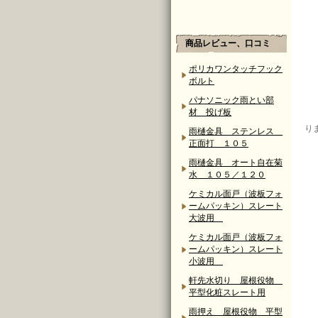
商品レビュー、口コミ
ポリカワンタッチフック
ボルト
パナソニック雨とい部
材 投げ板
り
雨樋金具 ステンレス
正面打 １０５
雨樋金具 オート自在菊
水 １０５／１２０
ケミカル面戸（波板フォ
ームパッキン）スレート
大波用
ケミカル面戸（波板フォ
ームパッキン）スレート
小波用
軒先水切り 屋根役物
平型化粧スレート用
雨押え 屋根役物 平型