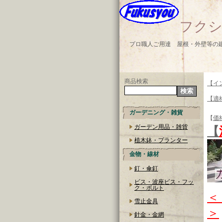
フクシ
プロ職人ご用達 屋根・外壁等の
商品検索
【イ
【適
ガーデニング・雑貨
【
価
ガーデン用品・雑貨
【
植木鉢・プランター
金物・線材
釘・傘釘
ビス・波座ビス・フッ
ク・ボルト
＜
雪止金具
＞
針金・金網