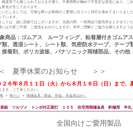
、報道等でも報じられております通り、中東情勢が極めて不安定な状況にあり、こ
な変化が生じております。
といたしましては、可能な限りお客様のご要望に沿うべく対応を進めてまいりまし
っています。
ましては、誠に恐縮ではございますが、当面の間、一部商品で販売停止とさせてい
様には大変ご不便、ご迷惑をおかけしますが、何卒ご理解とご協力を賜りますよう
対象商品：ゴムアス ルーフィング、粘着層付きゴムア
グ類、透湿シート、シート類、気密防水テープ、テープ
、接着剤、ポリカ波板、パナソニック雨樋部品、その他
＜ 夏季休業のお知らせ ＞＞
０２６年８月１１日（火）から８月１６日（日）まで、
ります。ご了承ください。
ME
>
雨とい
>
雨樋金具（受金、控金、吊金具ほか）
亜鉛 ツルヅメ トンボ付正面打 １０５ 住宅用雨樋金具 軒樋用 
全国向けご愛用製品