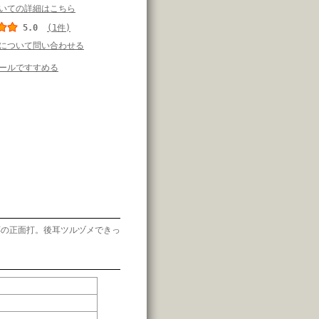
いての詳細はこちら
5.0
(1件)
について問い合わせる
ールですすめる
応の正面打。後耳ツルヅメできっ