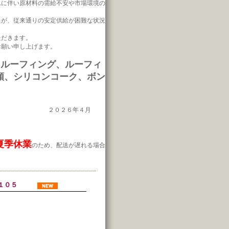
れに伴い原材料の需給不安や市場環境の
たが、従来通りの安定供給が困難な状況
ただきます。
お願い申し上げます。
スルーフィング、ルーフィ
類、シリコンコーク、ボン
２０２６年４月
夏季休業
のため、配送が遅れる場合
半丸１０５